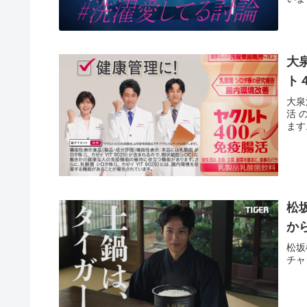
大
ト
大泉
活 
ます
松
か
松坂
チャ