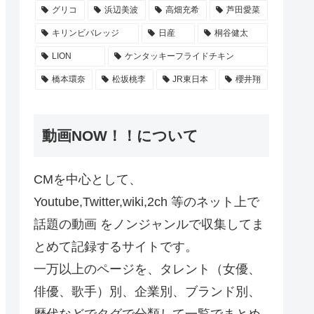
グリコ
浜辺美波
高畑充希
芦田愛菜
キリンビバレッジ
日産
桐谷健太
LION
ケンタッキーフライドチキン
橋本環奈
松坂桃李
JR東日本
櫻井翔
動画NOW！！について
CMを中心として、
Youtube,Twitter,wiki,2ch 等のネット上で
話題の動画 をノンジャンルで収集してま
とめて記録するサイトです。
一万以上のページを、タレント（女優、
俳優、歌手）別、企業別、ブランド別、
歴代などでタグで分類して一覧でまとめ