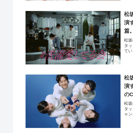
松
演す
篇
松坂
タッ
てい
松
演
の
松坂
タッ
ャン