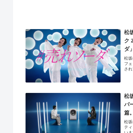
松
ク
ダ
松坂
フェ
され
松
パ
篇
松坂
ティ
いま