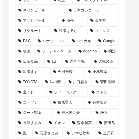
サントリー
花王
日本マクドナルド
キリンビール
日本コカコーラ
アサヒビール
海外
資生堂
リクルート
綾瀬はるか
ユニクロ
P&G
パナソニック
ローカル
Google
映画
ソーシャルゲーム
docomo
明治
日清食品
au
吉岡里帆
大塚製薬
広瀬すず
今田美桜
小林製薬
TOYOTA
味の素
川口春奈
菅田将暉
宝くじ
ソフトバンク
ニトリ
ローソン
賀来賢人
有村架純
ロート製薬
神木隆之介
JRA
長澤まさみ
イオン
森永製菓
濱田岳
嵐
石原さとみ
アサヒ飲料
上戸彩