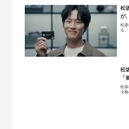
松
が
松坂
る。
松
「
松坂
タ株