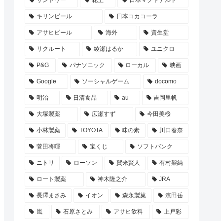
サントリー
花王
日本マクドナルド
キリンビール
日本コカコーラ
アサヒビール
海外
資生堂
リクルート
綾瀬はるか
ユニクロ
P&G
パナソニック
ローカル
映画
Google
ソーシャルゲーム
docomo
明治
日清食品
au
吉岡里帆
大塚製薬
広瀬すず
今田美桜
小林製薬
TOYOTA
味の素
川口春奈
菅田将暉
宝くじ
ソフトバンク
ニトリ
ローソン
賀来賢人
有村架純
ロート製薬
神木隆之介
JRA
長澤まさみ
イオン
森永製菓
濱田岳
嵐
石原さとみ
アサヒ飲料
上戸彩