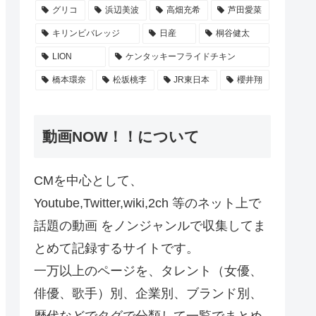
グリコ
浜辺美波
高畑充希
芦田愛菜
キリンビバレッジ
日産
桐谷健太
LION
ケンタッキーフライドチキン
橋本環奈
松坂桃李
JR東日本
櫻井翔
動画NOW！！について
CMを中心として、
Youtube,Twitter,wiki,2ch 等のネット上で
話題の動画 をノンジャンルで収集してま
とめて記録するサイトです。
一万以上のページを、タレント（女優、
俳優、歌手）別、企業別、ブランド別、
歴代などでタグで分類して一覧でまとめ