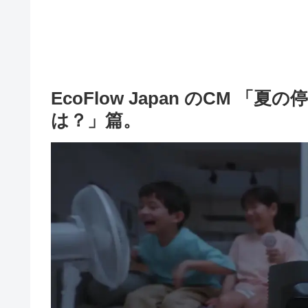
EcoFlow Japan のCM
は？」篇。