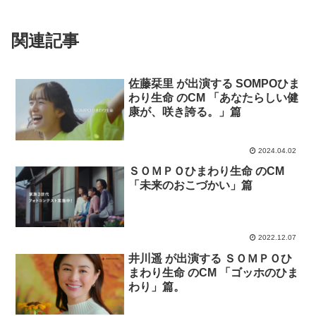
関連記事
佐藤栞里 が出演する SOMPOひま
わり生命 のCM 「あなたらしい健
康が、咲き誇る。」篇
2024.04.02
ＳＯＭＰＯひまわり生命 のCM
「未来のおこづかい」篇
2022.12.07
井川遥 が出演する ＳＯＭＰＯひ
まわり生命 のCM 「ゴッホのひま
わり」篇。