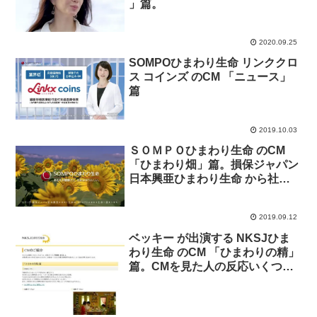
」篇。
2020.09.25
SOMPOひまわり生命 リンククロ
ス コインズ のCM 「ニュース」
篇
2019.10.03
ＳＯＭＰＯひまわり生命 のCM
「ひまわり畑」篇。損保ジャパン
日本興亜ひまわり生命 から社名
変更。
2019.09.12
ベッキー が出演する NKSJひま
わり生命 のCM 「ひまわりの精」
篇。CMを見た人の反応いくつ
か。