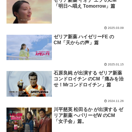
ゼリア新薬 イオナ エフ のCM
「明日へ唱え Tomorrow」篇
2025.03.09
ゼリア新薬 ハイゼリーFE の
CM「天からの声」篇
2025.01.15
石原良純 が出演する ゼリア新薬
コンドロイチン のCM「痛みを治
せ！Mrコンドロイチン」篇
2024.11.26
川平慈英 松田るか が出演する ゼ
リア新薬 ヘパリーゼW のCM
「女子会」篇。