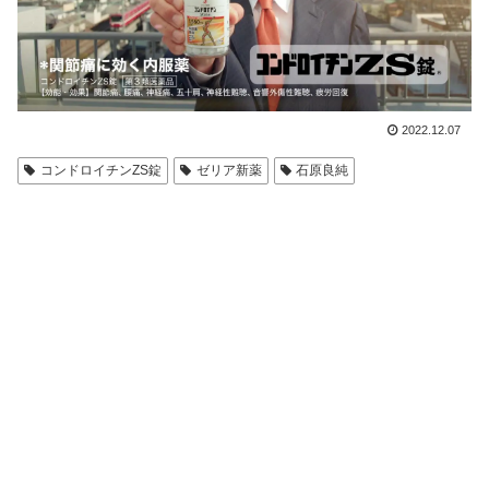
2022.12.07
コンドロイチンZS錠
ゼリア新薬
石原良純