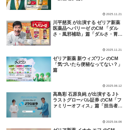
2025.11.21
川平慈英 が出演する ゼリア新薬
医薬品ヘパリーゼ のCM 「ダル
さ・風邪補助」篇「ダルさ・胃腸
障害」篇
2025.11.21
ゼリア新薬 新ウィズワン のCM
「気づいたら便秘なってない？」
篇
2025.06.12
高島彩 石原良純 が出演する Jト
ラストグローバル証券 のCM「フ
ァミリーオフィス」篇「担当者が
変わらない」篇「PB資格保有者
８割」篇
2025.04.06