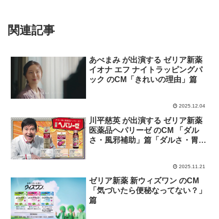
関連記事
あべまみ が出演する ゼリア新薬
イオナ エフ ナイトラッピングパ
ック のCM「きれいの理由」篇
2025.12.04
川平慈英 が出演する ゼリア新薬
医薬品ヘパリーゼ のCM 「ダル
さ・風邪補助」篇「ダルさ・胃腸
障害」篇
2025.11.21
ゼリア新薬 新ウィズワン のCM
「気づいたら便秘なってない？」
篇