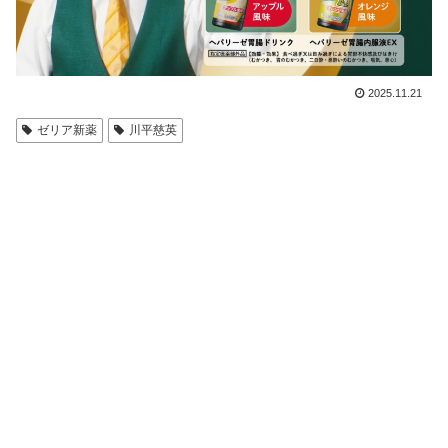
2025.11.21
ゼリア新薬
川平慈英