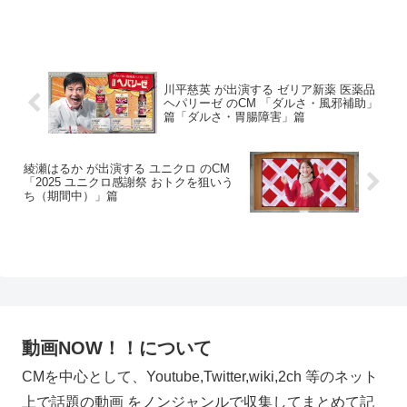
川平慈英 が出演する ゼリア新薬 医薬品
ヘパリーゼ のCM 「ダルさ・風邪補助」
篇「ダルさ・胃腸障害」篇
綾瀬はるか が出演する ユニクロ のCM
「2025 ユニクロ感謝祭 おトクを狙いう
ち（期間中）」篇
動画NOW！！について
CMを中心として、Youtube,Twitter,wiki,2ch 等のネット
上で話題の動画 をノンジャンルで収集してまとめて記