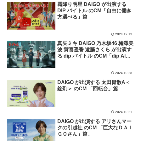
霜降り明星 DAIGO が出演する
DIP バイトル のCM「自由に働き
方選べる」篇
2024.12.13
真矢ミキ DAIGO 乃木坂46 梅澤美
波 賀喜遥香 遠藤さくら が出演す
る dip バイトル のCM「dip AI爆
誕！」篇「ピッタリな仕事見つか
る」篇
2024.10.28
DAIGO が出演する 太田胃散A＜
錠剤＞ のCM 「回転台」篇
2024.10.21
DAIGO が出演する アリさんマー
クの引越社 のCM 「巨大なＤＡＩ
ＧＯさん」篇。