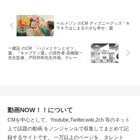
ベルメゾン のCM ディズニーグッズ「キ
ラキラはじまる小さな幸せ」篇
一建設 のCM 「ハジメとケンとセツ」
篇。『キャプテン翼』の原作者 高橋陽一
先生監修、戸田邦和先生作画。ナレーシ
ョン 福原綾香 菅沼久義 青森伸。
動画NOW！！について
CMを中心として、Youtube,Twitter,wiki,2ch 等のネット
上で話題の動画 をノンジャンルで収集してまとめて記
録するサイトです。 一万以上のページを、タレント