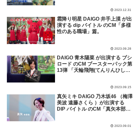
2023.12.31
霜降り明星 DAIGO 井手上漠 が出
演する dip バイトル のCM「多様
性のある職場」篇。
2023.09.28
DAIGO 青木陽菜 が出演する ブシ
ロード のCM ブースターパック第
13弾 「天輪飛翔(てんりんひしょ
う)」篇、「ヴァンガードチャン
ピオンシップデラックス2023 開
2023.09.15
催！」篇
真矢ミキ DAIGO 乃木坂46 （梅澤
美波 遠藤さくら ）が出演する
DIP バイトル のCM「真矢本部長
のプレゼン」篇
2023.09.01