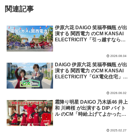
関連記事
伊原六花 DAIGO 笑福亭鶴瓶 が出
演する 関西電力 のCM KANSAI
ELECTRICITY「引っ越すなら関
電まつり」篇
2026.08.04
DAIGO 伊原六花 笑福亭鶴瓶 が出
演する 関西電力 のCM KANSAI
ELECTRICITY「GX電化住宅」篇
「電化 経済性・YTR」篇「関電
ガス信頼と安さ」篇
2026.06.02
霜降り明星 DAIGO 乃木坂46 井上
和 川﨑桜 が出演する DIP バイト
ル のCM「時給上げてよかった！
焼肉店」篇
2025.02.27