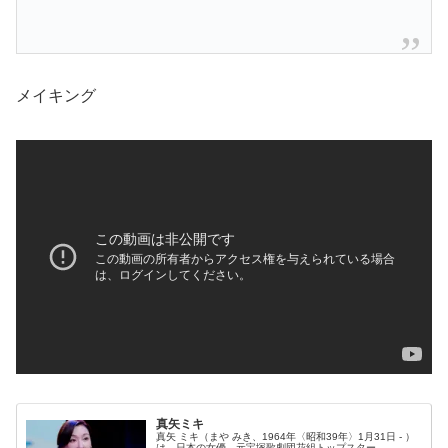
メイキング
真矢ミキ
真矢 ミキ（まや みき、1964年〈昭和39年〉1月31日 - ）
は、日本の女優。元宝塚歌劇団花組トップスター。