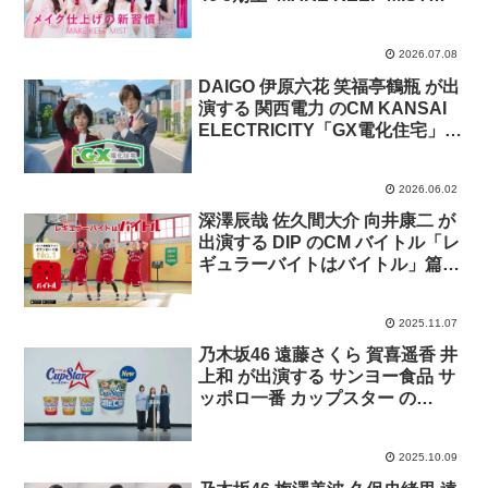
「メイク仕上げの新習慣！」篇
2026.07.08
DAIGO 伊原六花 笑福亭鶴瓶 が出
演する 関西電力 のCM KANSAI
ELECTRICITY「GX電化住宅」篇
「電化 経済性・YTR」篇「関電
ガス信頼と安さ」篇
2026.06.02
深澤辰哉 佐久間大介 向井康二 が
出演する DIP のCM バイトル「レ
ギュラーバイトはバイトル」篇、
スポットバイトル「好きを仕事
に」篇
2025.11.07
乃木坂46 遠藤さくら 賀喜遥香 井
上和 が出演する サンヨー食品 サ
ッポロ一番 カップスター の
CM「ほたて塩 登場」篇
2025.10.09