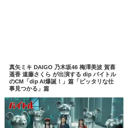
真矢ミキ DAIGO 乃木坂46 梅澤美波 賀喜
遥香 遠藤さくら が出演する dip バイトル
のCM「dip AI爆誕！」篇「ピッタリな仕
事見つかる」篇