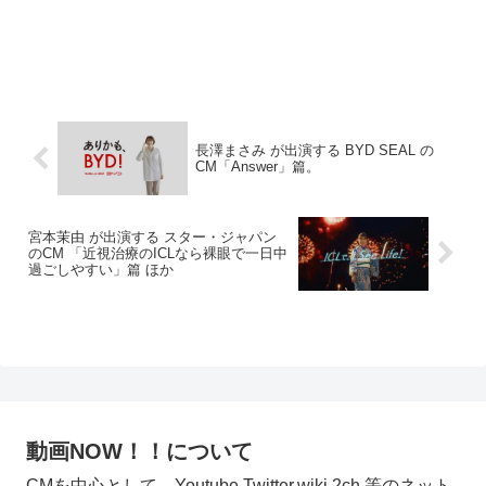
長澤まさみ が出演する BYD SEAL の
CM「Answer」篇。
宮本茉由 が出演する スター・ジャパン
のCM 「近視治療のICLなら裸眼で一日中
過ごしやすい」篇 ほか
動画NOW！！について
CMを中心として、Youtube,Twitter,wiki,2ch 等のネット