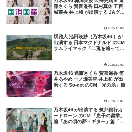
乃木坂46 梅澤美波 久保史緒里 遠
藤さくら 賀喜遥香 田村真佑 五百
城茉央 井上和 が出演する JAグル
ープ のCM 「乃木坂46と食の楽し
さを未来へ繋げよう」篇
2025.10.03
堺雅人 池田瑛紗（乃木坂46 ）が
出演する 日本マクドナルド のCM
サムライマック「二兎を追っても
いいじゃないか。」篇
2025.10.03
乃木坂46 遠藤さくら 賀喜遥香 筒
井あやめ 一ノ瀬美空 井上和 が出
演する So-net のCM「光の糸」篇
2025.08.07
乃木坂46 が出演する 筑邦銀行カ
ードローン のCM 「息子の留学」
篇「あの頃の夢・ギター」篇「ロ
ードバイクで通勤」篇