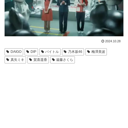
2024.10.28
DAIGO
DIP
バイトル
乃木坂46
梅澤美波
真矢ミキ
賀喜遥香
遠藤さくら