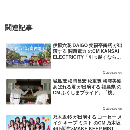
関連記事
伊原六花 DAIGO 笑福亭鶴瓶 が出
演する 関西電力 のCM KANSAI
ELECTRICITY「引っ越すなら関
電まつり」篇
2026.08.04
城島茂 松岡昌宏 松重豊 梅澤美波
あばれる君 が出演する 福島県 の
CM ふくしまプライド。「桃」篇
「夏野菜」篇「水産物」篇
2026.07.08
乃木坂46 が出演する コーセー メ
イク キープ ミスト のCM 乃木坂
46 5期生×MAKE KEEP MIST