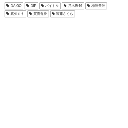
DAIGO
DIP
バイトル
乃木坂46
梅澤美波
真矢ミキ
賀喜遥香
遠藤さくら