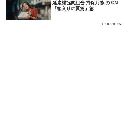
延素麺協同組合 揖保乃糸 の CM
「箱入りの夏篇」篇
2025.09.25