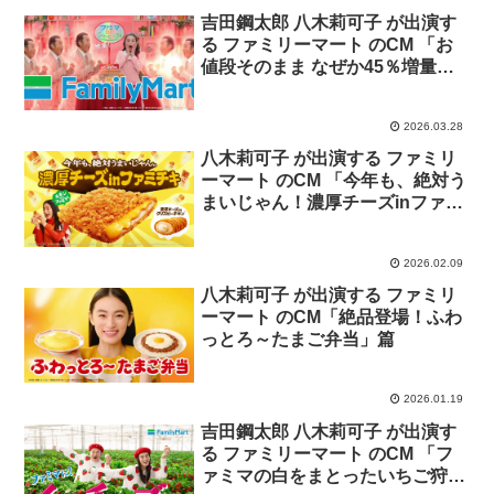
吉田鋼太郎 八木莉可子 が出演す
る ファミリーマート のCM 「お
値段そのまま なぜか45％増量作
戦」篇
2026.03.28
八木莉可子 が出演する ファミリ
ーマート のCM 「今年も、絶対う
まいじゃん！濃厚チーズinファミ
チキ」篇
2026.02.09
八木莉可子 が出演する ファミリ
ーマート のCM「絶品登場！ふわ
っとろ～たまご弁当」篇
2026.01.19
吉田鋼太郎 八木莉可子 が出演す
る ファミリーマート のCM 「フ
ァミマの白をまとったいちご狩