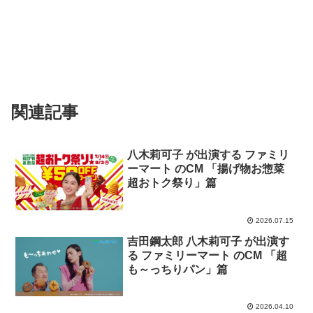
関連記事
八木莉可子 が出演する ファミリ
ーマート のCM 「揚げ物お惣菜
超おトク祭り」篇
2026.07.15
吉田鋼太郎 八木莉可子 が出演す
る ファミリーマート のCM 「超
も～っちりパン」篇
2026.04.10