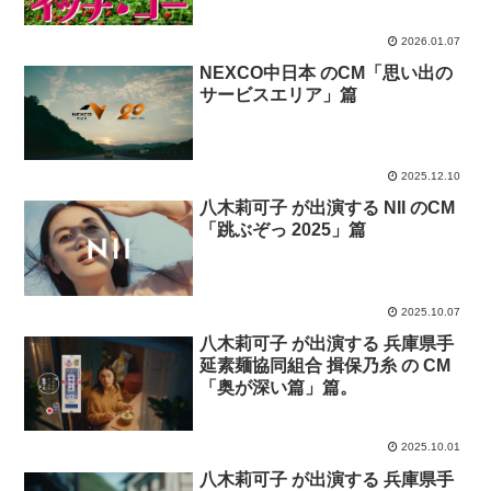
り」篇
2026.01.07
NEXCO中日本 のCM「思い出の
サービスエリア」篇
2025.12.10
八木莉可子 が出演する NII のCM
「跳ぶぞっ 2025」篇
2025.10.07
八木莉可子 が出演する 兵庫県手
延素麺協同組合 揖保乃糸 の CM
「奥が深い篇」篇。
2025.10.01
八木莉可子 が出演する 兵庫県手