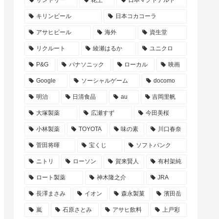
サントリー
花王
日本マクドナルド
キリンビール
日本コカコーラ
アサヒビール
海外
資生堂
リクルート
綾瀬はるか
ユニクロ
P&G
パナソニック
ローカル
映画
Google
ソーシャルゲーム
docomo
明治
日清食品
au
吉岡里帆
大塚製薬
広瀬すず
今田美桜
小林製薬
TOYOTA
味の素
川口春奈
菅田将暉
宝くじ
ソフトバンク
ニトリ
ローソン
賀来賢人
有村架純
ロート製薬
神木隆之介
JRA
長澤まさみ
イオン
森永製菓
濱田岳
嵐
石原さとみ
アサヒ飲料
上戸彩