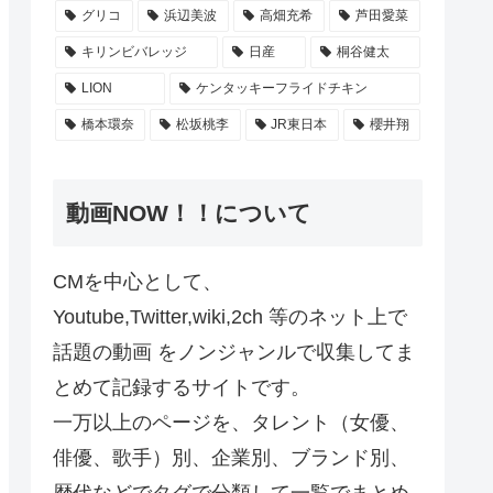
グリコ
浜辺美波
高畑充希
芦田愛菜
キリンビバレッジ
日産
桐谷健太
LION
ケンタッキーフライドチキン
橋本環奈
松坂桃李
JR東日本
櫻井翔
動画NOW！！について
CMを中心として、
Youtube,Twitter,wiki,2ch 等のネット上で
話題の動画 をノンジャンルで収集してま
とめて記録するサイトです。
一万以上のページを、タレント（女優、
俳優、歌手）別、企業別、ブランド別、
歴代などでタグで分類して一覧でまとめ