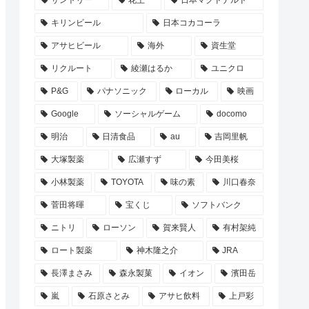
サントリー
花王
日本マクドナルド
キリンビール
日本コカコーラ
アサヒビール
海外
資生堂
リクルート
綾瀬はるか
ユニクロ
P&G
パナソニック
ローカル
映画
Google
ソーシャルゲーム
docomo
明治
日清食品
au
吉岡里帆
大塚製薬
広瀬すず
今田美桜
小林製薬
TOYOTA
味の素
川口春奈
菅田将暉
宝くじ
ソフトバンク
ニトリ
ローソン
賀来賢人
有村架純
ロート製薬
神木隆之介
JRA
長澤まさみ
森永製菓
イオン
濱田岳
嵐
石原さとみ
アサヒ飲料
上戸彩