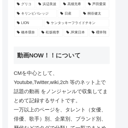
グリコ
浜辺美波
高畑充希
芦田愛菜
キリンビバレッジ
日産
桐谷健太
LION
ケンタッキーフライドチキン
橋本環奈
松坂桃李
JR東日本
櫻井翔
動画NOW！！について
CMを中心として、
Youtube,Twitter,wiki,2ch 等のネット上で
話題の動画 をノンジャンルで収集してま
とめて記録するサイトです。
一万以上のページを、タレント（女優、
俳優、歌手）別、企業別、ブランド別、
歴代などでタグで分類して一覧でまとめ