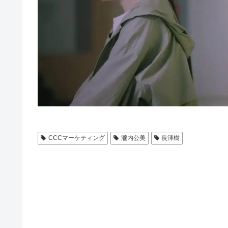
CCCマーケティング
瀧内公美
長澤樹