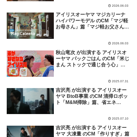
2026.06.03
アイリスオーヤマ マジカリーナ
ハイパワーモデル のCM「マジ軽
お母さん」篇「マジ軽お父さん」
篇
2026.06.03
秋山竜次 が出演する アイリスオ
ーヤマ パックごはん のCM「米じ
まん ストックで通じ合う心」篇
「愛情込めた米づくり」篇「即チ
ャージで美ボディ」篇「パクパク
2025.07.31
安心国産米」篇
吉沢亮 が出演する アイリスオー
ヤマ BtoB事業 のCM 清掃ロボッ
ト「M&M掃除」篇、省エネ
「M&M照明」篇
2025.07.10
吉沢亮 が出演する アイリスオー
ヤマ 大凍量 のCM「作りすぎ」篇