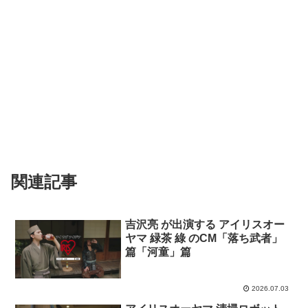
関連記事
吉沢亮 が出演する アイリスオー
ヤマ 緑茶 綠 のCM「落ち武者」
篇「河童」篇
2026.07.03