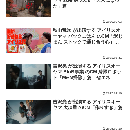
ヤマ 緑茶 綠 のCM「大人になっ
た」篇
2026.06.03
秋山竜次 が出演する アイリスオ
ーヤマ パックごはん のCM「米じ
まん ストックで通じ合う心」篇
「愛情込めた米づくり」篇「即チ
ャージで美ボディ」篇「パクパク
2025.07.31
安心国産米」篇
吉沢亮 が出演する アイリスオー
ヤマ BtoB事業 のCM 清掃ロボッ
ト「M&M掃除」篇、省エネ
「M&M照明」篇
2025.07.10
吉沢亮 が出演する アイリスオー
ヤマ 大凍量 のCM「作りすぎ」篇
2025.07.10