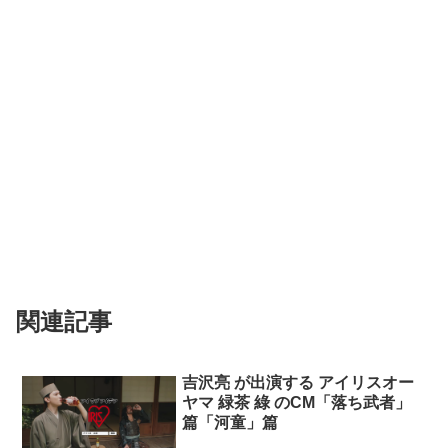
関連記事
吉沢亮 が出演する アイリスオー
ヤマ 緑茶 綠 のCM「落ち武者」
篇「河童」篇