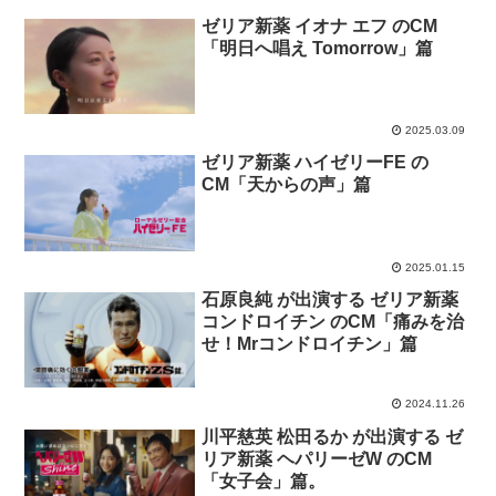
ゼリア新薬 イオナ エフ のCM
「明日へ唱え Tomorrow」篇
2025.03.09
ゼリア新薬 ハイゼリーFE の
CM「天からの声」篇
2025.01.15
石原良純 が出演する ゼリア新薬
コンドロイチン のCM「痛みを治
せ！Mrコンドロイチン」篇
2024.11.26
川平慈英 松田るか が出演する ゼ
リア新薬 ヘパリーゼW のCM
「女子会」篇。