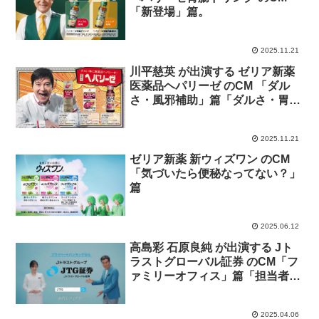
「新登場」篇。
2025.11.21
川平慈英 が出演する ゼリア新薬
医薬品ヘパリーゼ のCM 「ダル
さ・風邪補助」篇「ダルさ・胃腸
障害」篇
2025.11.21
ゼリア新薬 新ウィズワン のCM
「気づいたら便秘なってない？」
篇
2025.06.12
高島彩 石原良純 が出演する Jト
ラストグローバル証券 のCM「フ
ァミリーオフィス」篇「担当者が
変わらない」篇「PB資格保有者
８割」篇
2025.04.06