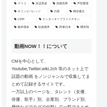
グリコ
浜辺美波
高畑充希
芦田愛菜
キリンビバレッジ
日産
桐谷健太
LION
ケンタッキーフライドチキン
橋本環奈
松坂桃李
JR東日本
櫻井翔
動画NOW！！について
CMを中心として、
Youtube,Twitter,wiki,2ch 等のネット上で
話題の動画 をノンジャンルで収集してま
とめて記録するサイトです。
一万以上のページを、タレント（女優、
俳優、歌手）別、企業別、ブランド別、
歴代などでタグで分類して一覧でまとめ