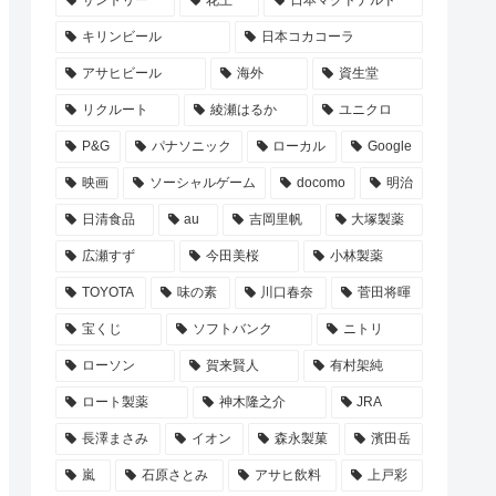
サントリー
花王
日本マクドナルド
キリンビール
日本コカコーラ
アサヒビール
海外
資生堂
リクルート
綾瀬はるか
ユニクロ
P&G
パナソニック
ローカル
Google
映画
ソーシャルゲーム
docomo
明治
日清食品
au
吉岡里帆
大塚製薬
広瀬すず
今田美桜
小林製薬
TOYOTA
味の素
川口春奈
菅田将暉
宝くじ
ソフトバンク
ニトリ
ローソン
賀来賢人
有村架純
ロート製薬
神木隆之介
JRA
長澤まさみ
イオン
森永製菓
濱田岳
嵐
石原さとみ
アサヒ飲料
上戸彩