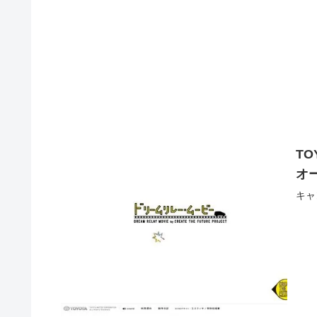
TOY
オ
キャ