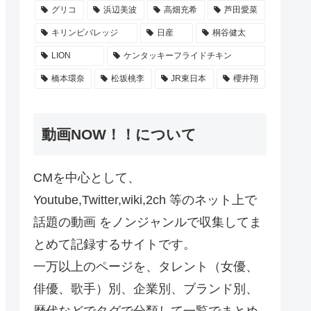
グリコ
浜辺美波
高畑充希
芦田愛菜
キリンビバレッジ
日産
桐谷健太
LION
ケンタッキーフライドチキン
橋本環奈
松坂桃李
JR東日本
櫻井翔
動画NOW！！について
CMを中心として、
Youtube,Twitter,wiki,2ch 等のネット上で
話題の動画 をノンジャンルで収集してま
とめて記録するサイトです。
一万以上のページを、タレント（女優、
俳優、歌手）別、企業別、ブランド別、
歴代などでタグで分類して一覧でまとめ