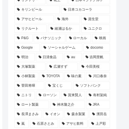
サントリー
花王
日本マクドナルド
キリンビール
日本コカコーラ
アサヒビール
海外
資生堂
リクルート
綾瀬はるか
ユニクロ
P&G
パナソニック
ローカル
映画
Google
ソーシャルゲーム
docomo
明治
日清食品
au
吉岡里帆
大塚製薬
広瀬すず
今田美桜
小林製薬
TOYOTA
味の素
川口春奈
菅田将暉
宝くじ
ソフトバンク
ニトリ
ローソン
賀来賢人
有村架純
ロート製薬
神木隆之介
JRA
長澤まさみ
イオン
森永製菓
濱田岳
嵐
石原さとみ
アサヒ飲料
上戸彩