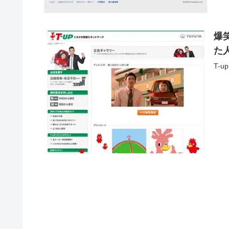
爆笑
た
T-