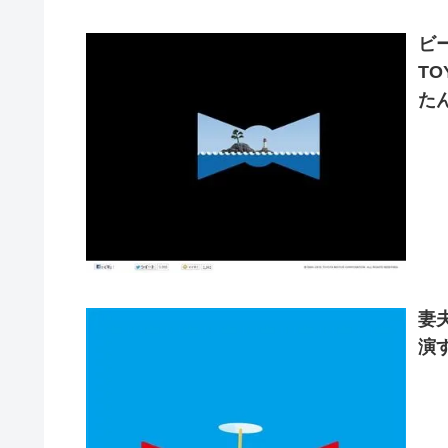
ビ
TO
た
妻
演す