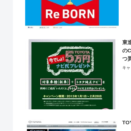
東
の
つ
キャ
T