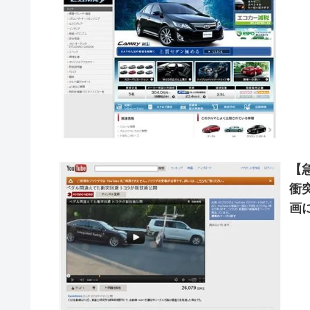
【
衝
画に