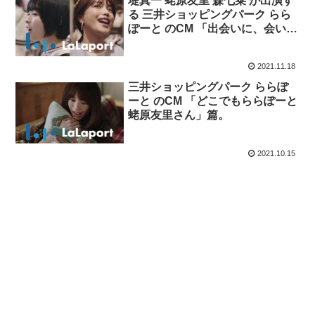
堤真一 蛯原友里 森七菜 が出演す
る 三井ショッピングパーク らら
ぽーと のCM 「出会いに、会い
に。2021」篇。
2021.11.18
三井ショッピングパーク ららぽ
ーと のCM 「どこでもららぽーと
蛯原友里さん」篇。
2021.10.15