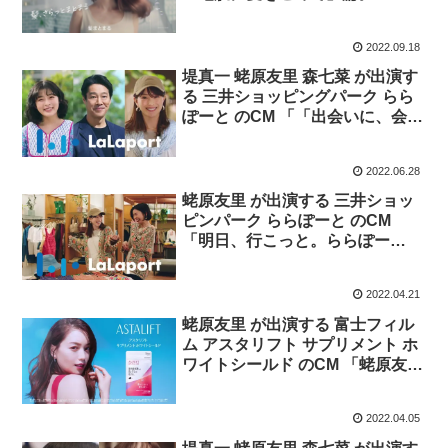
2022.09.18
堤真一 蛯原友里 森七菜 が出演す
る 三井ショッピングパーク らら
ぽーと のCM 「「出会いに、会い
に。2022」篇。
2022.06.28
蛯原友里 が出演する 三井ショッ
ピンパーク ららぽーと のCM
「明日、行こっと。ららぽー
と。」篇。
2022.04.21
蛯原友里 が出演する 富士フィル
ム アスタリフト サプリメント ホ
ワイトシールド のCM 「蛯原友里
42歳 キレイな笑顔の秘密は？」
篇。
2022.04.05