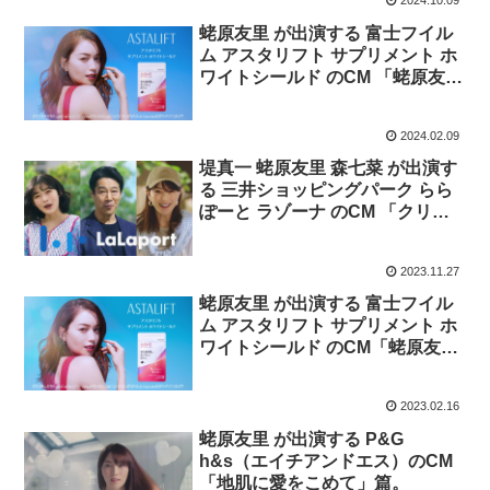
2024.10.09
蛯原友里 が出演する 富士フイル
ム アスタリフト サプリメント ホ
ワイトシールド のCM 「蛯原友里
44歳 キレイな笑顔の秘密は？」
篇
2024.02.09
堤真一 蛯原友里 森七菜 が出演す
る 三井ショッピングパーク らら
ぽーと ラゾーナ のCM 「クリス
マスキャンペーン開催！」篇。
2023.11.27
蛯原友里 が出演する 富士フイル
ム アスタリフト サプリメント ホ
ワイトシールド のCM「蛯原友里
43歳 キレイな笑顔の秘密は？」
篇。
2023.02.16
蛯原友里 が出演する P&G
h&s（エイチアンドエス）のCM
「地肌に愛をこめて」篇。