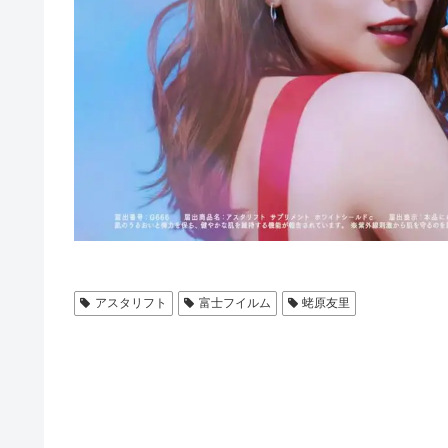
アスタリフト
富士フイルム
蛯原友里