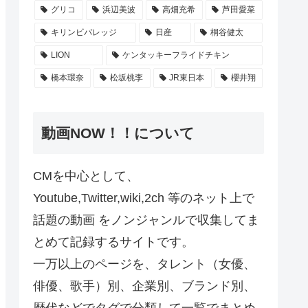
グリコ
浜辺美波
高畑充希
芦田愛菜
キリンビバレッジ
日産
桐谷健太
LION
ケンタッキーフライドチキン
橋本環奈
松坂桃李
JR東日本
櫻井翔
動画NOW！！について
CMを中心として、
Youtube,Twitter,wiki,2ch 等のネット上で
話題の動画 をノンジャンルで収集してま
とめて記録するサイトです。
一万以上のページを、タレント（女優、
俳優、歌手）別、企業別、ブランド別、
歴代などでタグで分類して一覧でまとめ