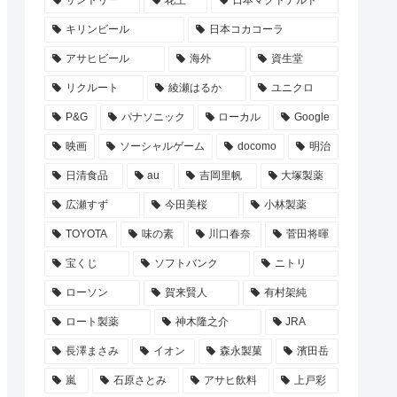
サントリー
花王
日本マクドナルド
キリンビール
日本コカコーラ
アサヒビール
海外
資生堂
リクルート
綾瀬はるか
ユニクロ
P&G
パナソニック
ローカル
Google
映画
ソーシャルゲーム
docomo
明治
日清食品
au
吉岡里帆
大塚製薬
広瀬すず
今田美桜
小林製薬
TOYOTA
味の素
川口春奈
菅田将暉
宝くじ
ソフトバンク
ニトリ
ローソン
賀来賢人
有村架純
ロート製薬
神木隆之介
JRA
長澤まさみ
イオン
森永製菓
濱田岳
嵐
石原さとみ
アサヒ飲料
上戸彩