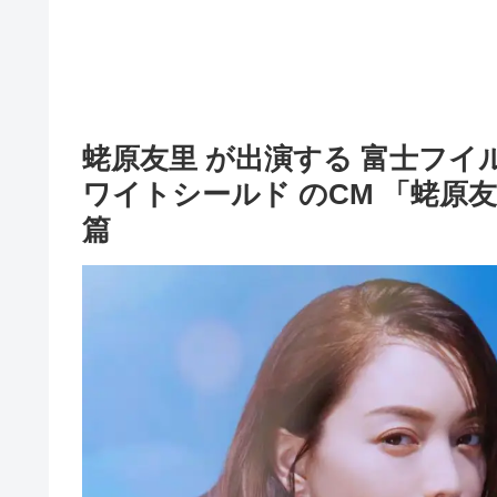
蛯原友里 が出演する 富士フイ
ワイトシールド のCM 「蛯原
篇