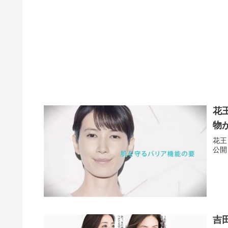
花
物
花王
公開
吉