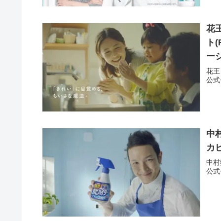
花
ト
ー
花王
公式
中
カ
中村
公式