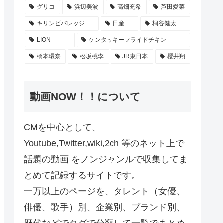
グリコ
浜辺美波
高畑充希
芦田愛菜
キリンビバレッジ
日産
桐谷健太
LION
ケンタッキーフライドチキン
橋本環奈
松坂桃李
JR東日本
櫻井翔
動画NOW！！について
CMを中心として、
Youtube,Twitter,wiki,2ch 等のネット上で
話題の動画 をノンジャンルで収集してま
とめて記録するサイトです。
一万以上のページを、タレント（女優、
俳優、歌手）別、企業別、ブランド別、
歴代などでタグで分類して一覧でまとめ