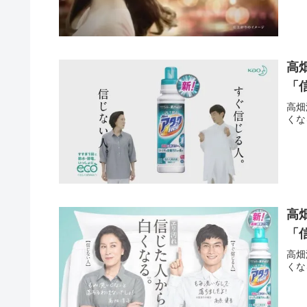
高
「
高畑
くな
高
「
高畑
くな