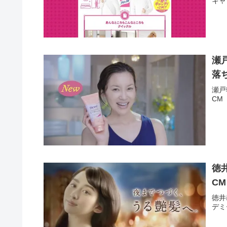
キャ
瀬
落
瀬戸
CM
徳
C
徳井
デミ