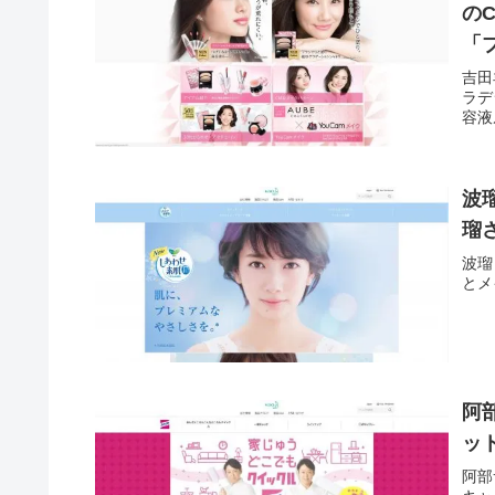
の
「
篇
吉田
ラデ
容液
波
瑠
波瑠
とメ
阿
ッ
阿部