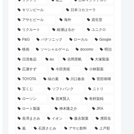
サントリー
花王
日本マクドナルド
キリンビール
日本コカコーラ
アサヒビール
海外
資生堂
リクルート
綾瀬はるか
ユニクロ
P&G
パナソニック
ローカル
Google
映画
ソーシャルゲーム
docomo
明治
日清食品
au
吉岡里帆
大塚製薬
広瀬すず
今田美桜
小林製薬
TOYOTA
味の素
川口春奈
菅田将暉
宝くじ
ソフトバンク
ニトリ
ローソン
賀来賢人
有村架純
ロート製薬
神木隆之介
JRA
長澤まさみ
イオン
森永製菓
濱田岳
嵐
石原さとみ
アサヒ飲料
上戸彩