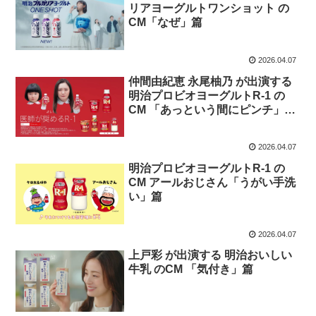
リアヨーグルトワンショット の
CM「なぜ」篇
2026.04.07
仲間由紀恵 永尾柚乃 が出演する
明治プロビオヨーグルトR-1 の
CM 「あっという間にピンチ」篇
「余裕じゃない」篇「井戸端会
議」篇
2026.04.07
明治プロビオヨーグルトR-1 の
CM アールおじさん「うがい手洗
い」篇
2026.04.07
上戸彩 が出演する 明治おいしい
牛乳 のCM 「気付き」篇