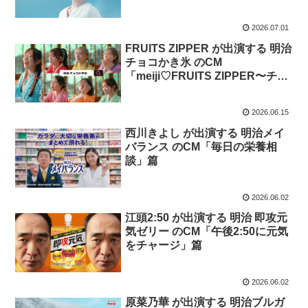
2026.07.01
FRUITS ZIPPER が出演する 明治
チョコかき氷 のCM
「meiji♡FRUITS ZIPPER〜チョ
コかき氷、はじめました！〜」篇
2026.06.15
西川きよし が出演する 明治メイ
バランス のCM「毎日の栄養相
談」篇
2026.06.02
江頭2:50 が出演する 明治 即攻元
気ゼリー のCM「午後2:50に元気
をチャージ」篇
2026.06.02
原菜乃華 が出演する 明治ブルガ