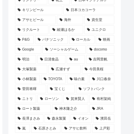
サントリー
花王
日本マクドナルド
キリンビール
日本コカコーラ
アサヒビール
海外
資生堂
リクルート
綾瀬はるか
ユニクロ
P&G
パナソニック
ローカル
映画
Google
ソーシャルゲーム
docomo
明治
日清食品
au
吉岡里帆
大塚製薬
広瀬すず
今田美桜
小林製薬
TOYOTA
味の素
川口春奈
菅田将暉
宝くじ
ソフトバンク
ニトリ
ローソン
賀来賢人
有村架純
ロート製薬
神木隆之介
JRA
長澤まさみ
森永製菓
イオン
濱田岳
嵐
石原さとみ
アサヒ飲料
上戸彩