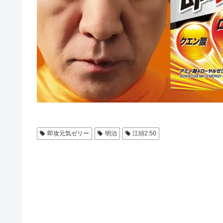
即攻元気ゼリー
明治
江頭2:50