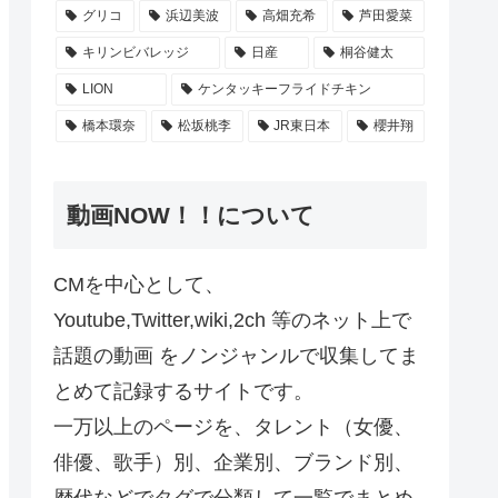
グリコ
浜辺美波
高畑充希
芦田愛菜
キリンビバレッジ
日産
桐谷健太
LION
ケンタッキーフライドチキン
橋本環奈
松坂桃李
JR東日本
櫻井翔
動画NOW！！について
CMを中心として、
Youtube,Twitter,wiki,2ch 等のネット上で
話題の動画 をノンジャンルで収集してま
とめて記録するサイトです。
一万以上のページを、タレント（女優、
俳優、歌手）別、企業別、ブランド別、
歴代などでタグで分類して一覧でまとめ