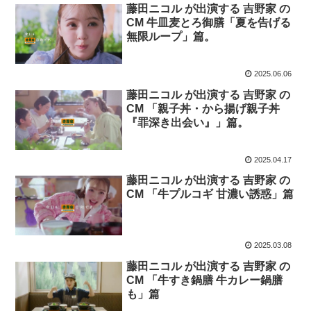
藤田ニコル が出演する 吉野家 の
CM 牛皿麦とろ御膳「夏を告げる
無限ループ」篇。
2025.06.06
藤田ニコル が出演する 吉野家 の
CM 「親子丼・から揚げ親子丼
『罪深き出会い』」篇。
2025.04.17
藤田ニコル が出演する 吉野家 の
CM 「牛プルコギ 甘濃い誘惑」篇
2025.03.08
藤田ニコル が出演する 吉野家 の
CM 「牛すき鍋膳 牛カレー鍋膳
も」篇