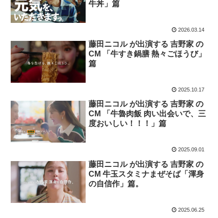
牛丼」篇
2026.03.14
藤田ニコル が出演する 吉野家 の
CM 「牛すき鍋膳 熱々ごほうび」
篇
2025.10.17
藤田ニコル が出演する 吉野家 の
CM 「牛魯肉飯 肉い出会いで、三
度おいしい！！！」篇
2025.09.01
藤田ニコル が出演する 吉野家 の
CM 牛玉スタミナまぜそば「渾身
の自信作」篇。
2025.06.25