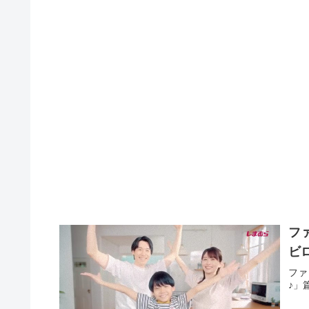
フ
ビ
ファ
♪」