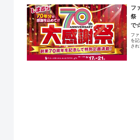
フ
祭 「創業70周年を記念して特別企画満載！5/21(日)ま
で
ファ
を記
され