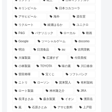
サントリー
花王
日本マクドナルド
キリンビール
日本コカコーラ
アサヒビール
海外
資生堂
リクルート
綾瀬はるか
ユニクロ
P&G
パナソニック
ローカル
映画
Google
ソーシャルゲーム
docomo
明治
日清食品
au
吉岡里帆
大塚製薬
広瀬すず
今田美桜
小林製薬
TOYOTA
味の素
川口春奈
菅田将暉
宝くじ
ソフトバンク
ニトリ
ローソン
賀来賢人
有村架純
ロート製薬
神木隆之介
JRA
長澤まさみ
森永製菓
イオン
濱田岳
嵐
石原さとみ
アサヒ飲料
上戸彩