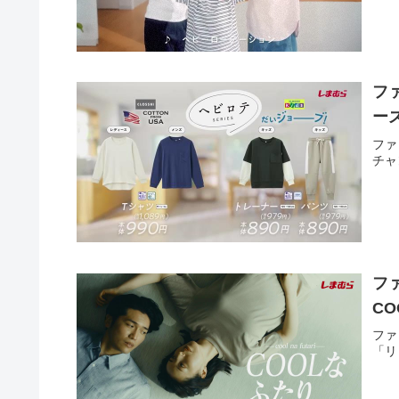
フ
ー
ファ
チャ
フ
C
ファ
「リ