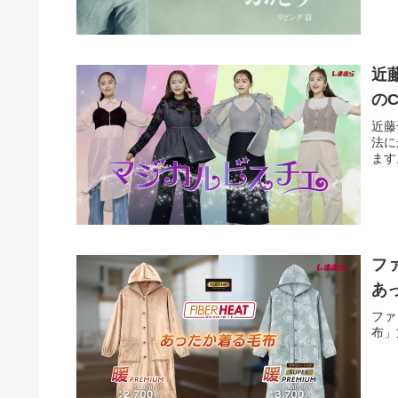
近
の
近藤
法に
ます
ファ
あ
ファ
布」