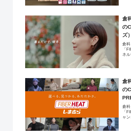
倉
のC
ズ
倉科
「F
ネル
倉
のC
PR
倉科
「F
ャン