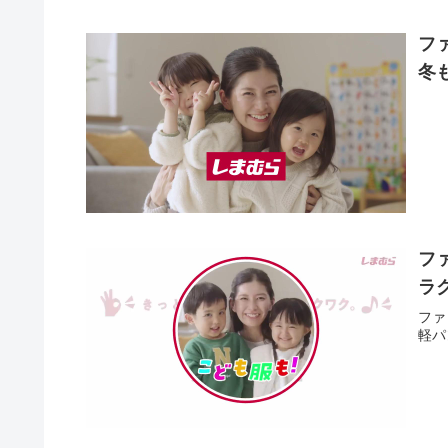
フ
冬
フ
ラ
ファ
軽パ