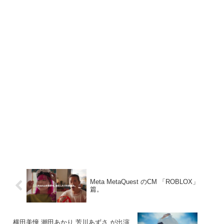
Meta MetaQuest のCM 「ROBLOX」
篇。
横田美憧 潮田あかり 芳川あずさ が出演