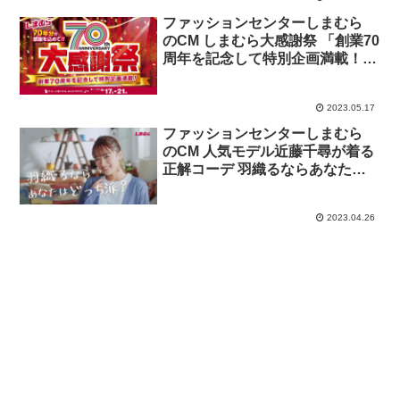
ファッションセンターしまむら
のCM しまむら大感謝祭 「創業70
周年を記念して特別企画満載！
5/21(日)まで☆」
2023.05.17
ファッションセンターしまむら
のCM 人気モデル近藤千尋が着る
正解コーデ 羽織るならあなたは
どっち派？「カーデ派」篇「シャ
ツ派」篇
2023.04.26