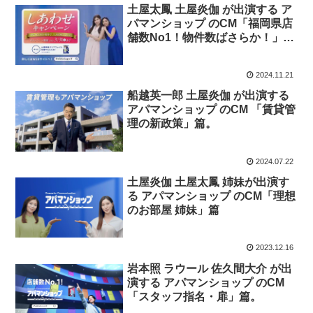
土屋太鳳 土屋炎伽 が出演する ア
パマンショップ のCM「福岡県店
舗数No1！物件数ばさらか！」
篇。
2024.11.21
船越英一郎 土屋炎伽 が出演する
アパマンショップ のCM 「賃貸管
理の新政策」篇。
2024.07.22
土屋炎伽 土屋太鳳 姉妹が出演す
る アパマンショップ のCM「理想
のお部屋 姉妹」篇
2023.12.16
岩本照 ラウール 佐久間大介 が出
演する アパマンショップ のCM
「スタッフ指名・扉」篇。