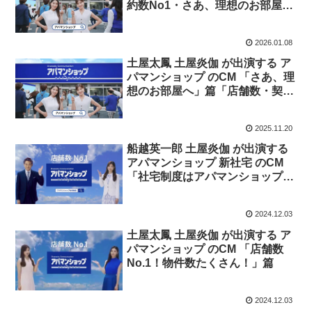
約数No1・さあ、理想のお部屋へ
キャンペーン」篇
2026.01.08
土屋太鳳 土屋炎伽 が出演する ア
パマンショップ のCM 「さあ、理
想のお部屋へ」篇「店舗数・契約
数No1」篇
2025.11.20
船越英一郎 土屋炎伽 が出演する
アパマンショップ 新社宅 のCM
「社宅制度はアパマンショップ」
篇
2024.12.03
土屋太鳳 土屋炎伽 が出演する ア
パマンショップ のCM 「店舗数
No.1！物件数たくさん！」篇
2024.12.03