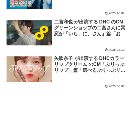
2025.10.01
二宮和也 が出演する DHC のCM
グリーンショップの二宮さんに異
変が「いち、に、さん」篇「おは
よう」篇「じつは僕が」篇「ど
こ？」篇
2025.08.19
矢吹奈子 が出演する DHCカラー
リップクリーム のCM「ぷりっぷ
リップ」篇「選べるぷりっぷリッ
プ」篇
2025.08.01