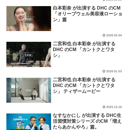
白本彩奈 が出演する DHC のCM
「オリーブウェル美容液ローショ
ン」篇
2026.02.04
二宮和也 白本彩奈 が出演する
DHC のCM 「カントクとワタ
シ」
2026.01.03
二宮和也 白本彩奈 が出演する
DHC のCM 「カントクとワタ
シ」 ティザームービー
2025.12.16
なすなかにし が出演する DHC生
活習慣対策シリーズ のCM「増え
たらあかんやろ」篇。