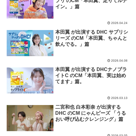
プリ のCM「本⽥翼、⾜りてルテ
イン。」篇
2026.04.24
本田翼 が出演する DHC サプリシ
リーズ のCM「本⽥翼、ちゃんと
飲んでる。」篇
2026.04.08
本田翼 が出演する DHCナノブラ
イトC のCM「本田翼、実は始め
てます」篇。
2026.03.13
二宮和也 白本彩奈 が出演する
DHC のCM にゃんピーズ 「うる
おい呼び込むクレンジング」篇
2026.03.05