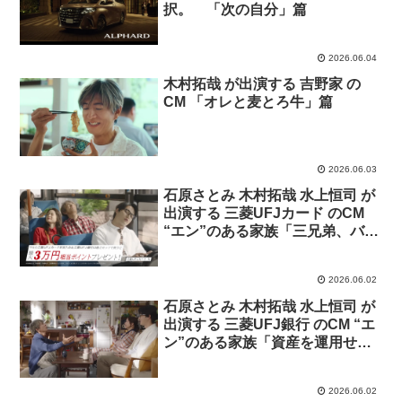
択。 「次の自分」篇
2026.06.04
木村拓哉 が出演する 吉野家 の
CM 「オレと麦とろ牛」篇
2026.06.03
石原さとみ 木村拓哉 水上恒司 が
出演する 三菱UFJカード のCM
“エン”のある家族「三兄弟、バス
にて」篇
2026.06.02
石原さとみ 木村拓哉 水上恒司 が
出演する 三菱UFJ銀行 のCM “エ
ン”のある家族「資産を運用せし
者」篇
2026.06.02