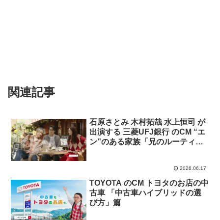
関連記事
石原さとみ 木村拓哉 水上恒司 が
出演する 三菱UFJ銀行 のCM “エ
ン”のある家族「兄のルーティ
ン」篇
2026.06.17
TOYOTA のCM トヨタのお店の中
古車 「中古車ハイブリッドの選
び方」篇