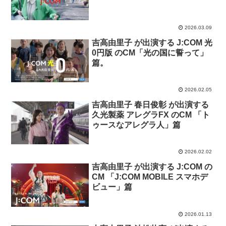
2026.03.09
吉高由里子 が出演する J:COM 光
0円版 のCM「光の国に誓って」
篇。
2026.02.05
吉高由里子 春日俊彰 が出演する
久光製薬 アレグラFX のCM 「ト
ゥースなアレグラ人」篇
2026.02.02
吉高由里子 が出演する J:COM の
CM 「J:COM MOBILE スマホデ
ビュー」篇
2026.01.13