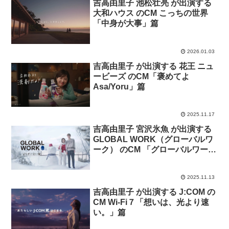
吉高由里子 池松壮亮 が出演する
大和ハウス のCM こっちの世界
「中身が大事」篇
2026.01.03
吉高由里子 が出演する 花王 ニュ
ービーズ のCM「褒めてよ
Asa/Yoru」篇
2025.11.17
吉高由里子 宮沢氷魚 が出演する
GLOBAL WORK（グローバルワ
ーク） のCM 「グローバルワーク
は、まちがいない服。ホッとする
冬」篇
2025.11.13
吉高由里子 が出演する J:COM の
CM Wi-Fi７「想いは、光より速
い。」篇