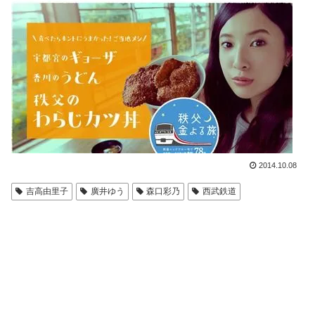
2014.10.08
吉高由里子
廣井ゆう
森口彩乃
西武鉄道