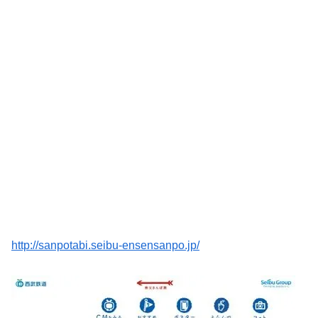
http://sanpotabi.seibu-ensensanpo.jp/