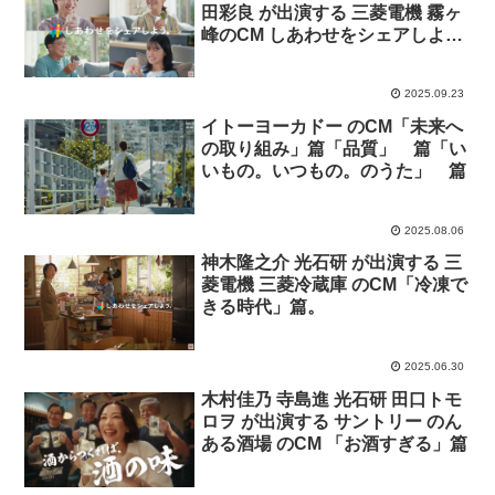
田彩良 が出演する 三菱電機 霧ヶ
峰のCM しあわせをシェアしよ
う。「くつろぎすぎ」篇 の26年
夏冬バージョン。
2025.09.23
イトーヨーカドー のCM「未来へ
の取り組み」篇「品質」 篇「い
いもの。いつもの。のうた」 篇
2025.08.06
神木隆之介 光石研 が出演する 三
菱電機 三菱冷蔵庫 のCM「冷凍で
きる時代」篇。
2025.06.30
木村佳乃 寺島進 光石研 田口トモ
ロヲ が出演する サントリー のん
ある酒場 のCM 「お酒すぎる」篇