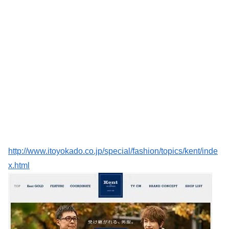
http://www.itoyokado.co.jp/special/fashion/topics/kent/inde
x.html