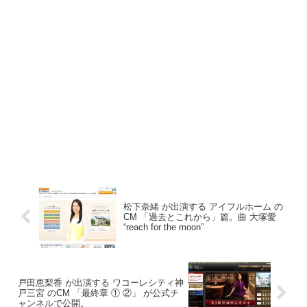
松下奈緒 が出演する アイフルホーム の
CM 「過去とこれから」篇。曲 大塚愛
“reach for the moon”
戸田恵梨香 が出演する ワコーレシティ神
戸三宮 のCM 「最終章 ① ②」 が公式チ
ャンネルで公開。