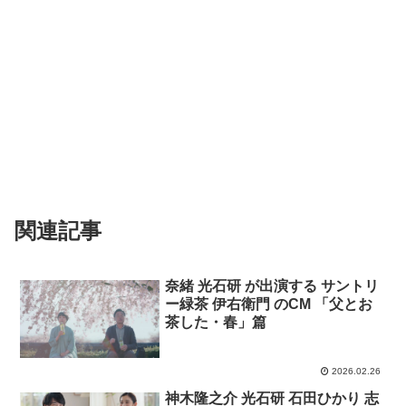
関連記事
奈緒 光石研 が出演する サントリ
ー緑茶 伊右衛門 のCM 「父とお
茶した・春」篇
2026.02.26
神木隆之介 光石研 石田ひかり 志