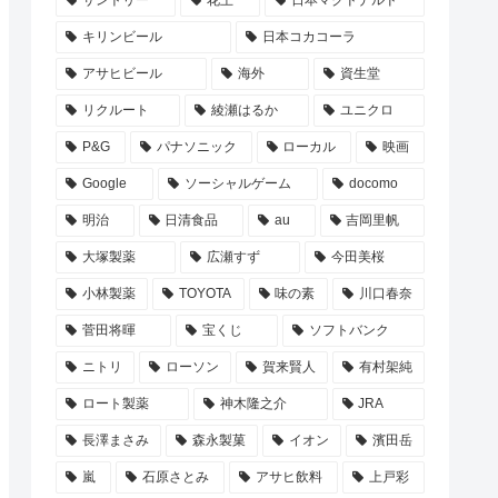
サントリー
花王
日本マクドナルド
キリンビール
日本コカコーラ
アサヒビール
海外
資生堂
リクルート
綾瀬はるか
ユニクロ
P&G
パナソニック
ローカル
映画
Google
ソーシャルゲーム
docomo
明治
日清食品
au
吉岡里帆
大塚製薬
広瀬すず
今田美桜
小林製薬
TOYOTA
味の素
川口春奈
菅田将暉
宝くじ
ソフトバンク
ニトリ
ローソン
賀来賢人
有村架純
ロート製薬
神木隆之介
JRA
長澤まさみ
森永製菓
イオン
濱田岳
嵐
石原さとみ
アサヒ飲料
上戸彩