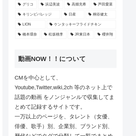
グリコ
浜辺美波
高畑充希
芦田愛菜
キリンビバレッジ
日産
桐谷健太
LION
ケンタッキーフライドチキン
橋本環奈
松坂桃李
JR東日本
櫻井翔
動画NOW！！について
CMを中心として、
Youtube,Twitter,wiki,2ch 等のネット上で
話題の動画 をノンジャンルで収集してま
とめて記録するサイトです。
一万以上のページを、タレント（女優、
俳優、歌手）別、企業別、ブランド別、
歴代などでタグで分類して一覧でまとめ