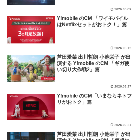
って」篇「銀河鉄道」篇
2026.06.09
Y!mobile のCM 「ワイモバイル
はNetflixセットがおトク！」篇
2026.03.12
芦田愛菜 出川哲朗 小池栄子 が出
演する Y!mobile のCM 「ギガ使
い切り大作戦2」篇
2026.02.27
Y!mobile のCM「いまならネトフ
リがおトク」篇
2026.02.21
芦田愛菜 出川哲朗 小池栄子 が出