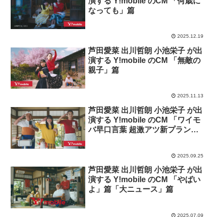
演する Y!mobile のCM 「何歳に
なっても」篇
2025.12.19
芦田愛菜 出川哲朗 小池栄子 が出
演する Y!mobile のCM 「無敵の
親子」篇
2025.11.13
芦田愛菜 出川哲朗 小池栄子 が出
演する Y!mobile のCM 「ワイモ
バ早口言葉 超激アツ新プラン登
場」篇 「家計見直し大作戦」篇
2025.09.25
芦田愛菜 出川哲朗 小池栄子 が出
演する Y!mobile のCM 「やばい
よ」篇「大ニュース」篇
2025.07.09