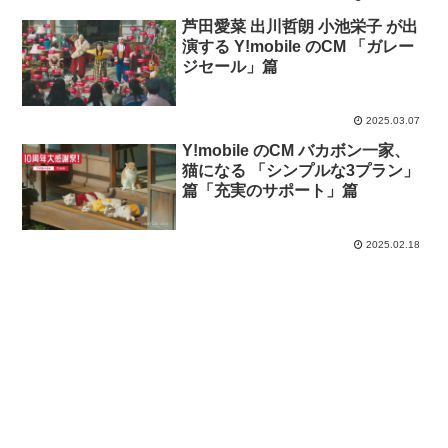
芦田愛菜 出川哲朗 小池栄子 が出
演する Y!mobile のCM 「ガレー
ジセール」篇
2025.03.07
Y!mobile のCM バカボン一家、
猫になる 「シンプルな3プラン」
篇「充実のサポート」篇
2025.02.18