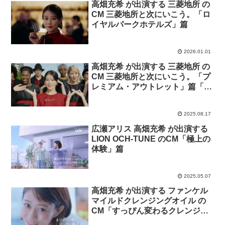
高畑充希 が出演する 三菱地所 の
CM 三菱地所と次にいこう。「ロ
イヤルパークホテルズ」篇
2026.01.01
高畑充希 が出演する 三菱地所 の
CM 三菱地所と次にいこう。「プ
レミアム・アウトレット」篇「東
京駅前丸の内」篇
2025.08.17
広瀬アリス 高畑充希 が出演する
LION OCH-TUNE のCM「極上の
体験」篇
2025.05.07
高畑充希 が出演する ファンケル
マイルドクレンジングオイル の
CM「すっぴん変わるクレンジン
グなにげない感動をずっと。）」