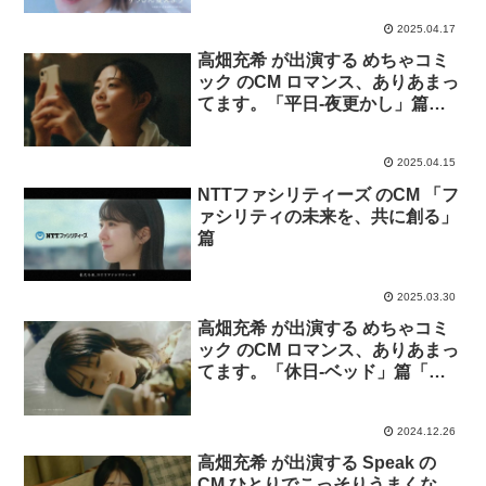
篇。
2025.04.17
高畑充希 が出演する めちゃコミ
ック のCM ロマンス、ありあまっ
てます。「平日-夜更かし」篇
「平日-あくび」篇
2025.04.15
NTTファシリティーズ のCM 「フ
ァシリティの未来を、共に創る」
篇
2025.03.30
高畑充希 が出演する めちゃコミ
ック のCM ロマンス、ありあまっ
てます。「休日-ベッド」篇「休
日-遅刻」篇「休日-寝落ち」篇
2024.12.26
高畑充希 が出演する Speak の
CM ひとりでこっそりうまくな