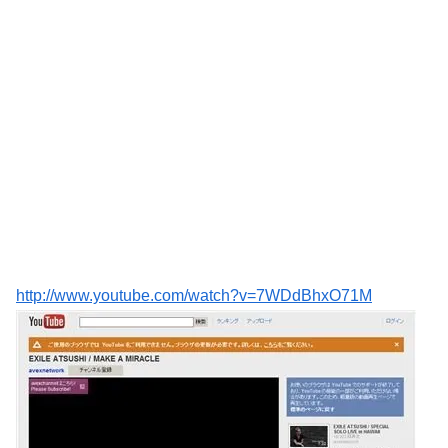
http://www.youtube.com/watch?v=7WDdBhxO71M