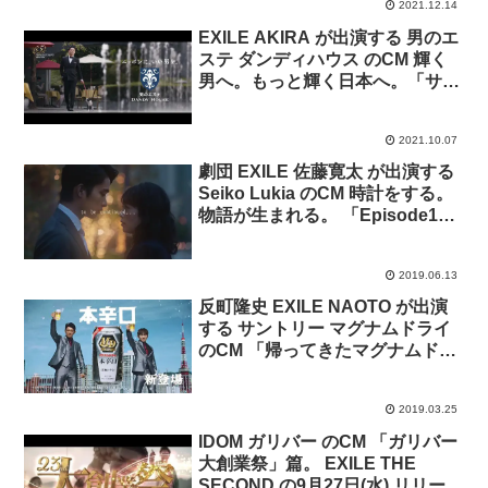
2021.12.14
EXILE AKIRA が出演する 男のエ
ステ ダンディハウス のCM 輝く
男へ。もっと輝く日本へ。「サロ
ン」篇「エステ」篇。
2021.10.07
劇団 EXILE 佐藤寛太 が出演する
Seiko Lukia のCM 時計をする。
物語が生まれる。 「Episode1
Elevator」篇「Episode2 Taxi」
篇「Episode3 After party」篇
2019.06.13
反町隆史 EXILE NAOTO が出演
する サントリー マグナムドライ
のCM 「帰ってきたマグナムドラ
イ」篇 とメイキング映像。
2019.03.25
IDOM ガリバー のCM 「ガリバー
大創業祭」篇。 EXILE THE
SECOND の9月27日(水) リリース