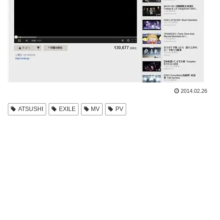
2014.02.26
ATSUSHI
EXILE
MV
PV