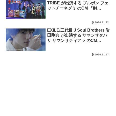
TRIBE が出演する ブルボン フェ
ットチーネグミ のCM 「IN
GLOBE」篇。
2016.11.22
EXILE/三代目 J Soul Brothers 岩
田剛典 が出演する サマンサタバ
サ サマンサティアラ のCM
「2016Samantha Tiara-誰より
も、側にいさせて。」
2016.11.17