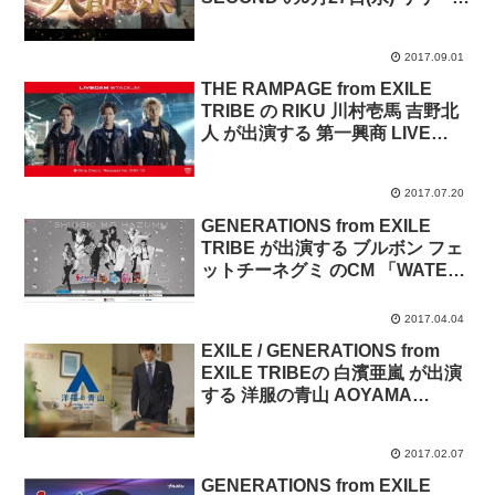
シングル「Route 66」のミュー
ジックビデオとのコラボ。
2017.09.01
THE RAMPAGE from EXILE
TRIBE の RIKU 川村壱馬 吉野北
人 が出演する 第一興商 LIVE
DAM STADIUM コンテンツ のCM
「THE RAMPAGE」篇とメイキ
2017.07.20
ング映像。
GENERATIONS from EXILE
TRIBE が出演する ブルボン フェ
ットチーネグミ のCM 「WATER
PEARL」篇 とメイキング映像。
2017.04.04
EXILE / GENERATIONS from
EXILE TRIBEの 白濱亜嵐 が出演
する 洋服の青山 AOYAMA
PRESTIGE TECHNOLOGYの
CM「Lost and Found」篇とメイ
2017.02.07
キング映像。
GENERATIONS from EXILE