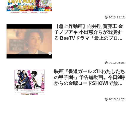
2013.11.13
【急上昇動画】向井理 斎藤工 金
子ノブアキ 小出恵介らが出演す
る BeeTVドラマ「最上のプロポ
ーズ」のPR動画が人気動画入
り。
2013.05.08
映画『書道ガールズ!!-わたしたち
の甲子園-』予告編動画。今日9時
からの金曜ロードSHOW!で放
送。アルジェリア事件を受け、急
遽放送内容差し替えで。
2013.01.25