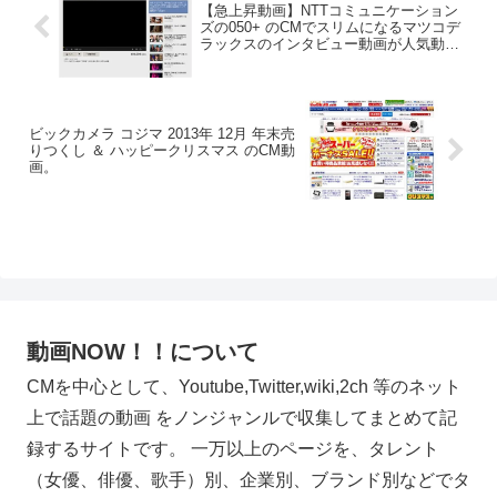
【急上昇動画】NTTコミュニケーション
ズの050+ のCMでスリムになるマツコデ
ラックスのインタビュー動画が人気動画
に。オリコンから。
ビックカメラ コジマ 2013年 12月 年末売
りつくし ＆ ハッピークリスマス のCM動
画。
動画NOW！！について
CMを中心として、Youtube,Twitter,wiki,2ch 等のネット
上で話題の動画 をノンジャンルで収集してまとめて記
録するサイトです。 一万以上のページを、タレント
（女優、俳優、歌手）別、企業別、ブランド別などでタ