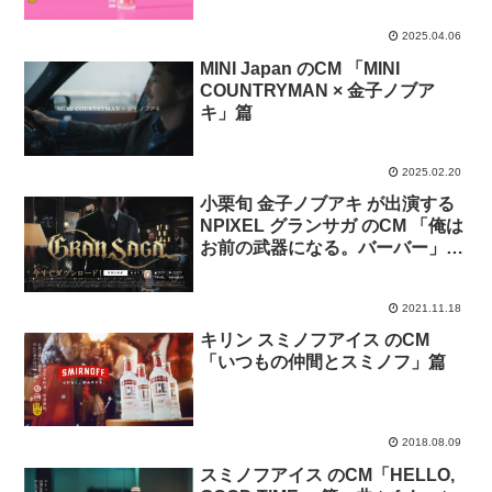
2025.04.06
MINI Japan のCM 「MINI
COUNTRYMAN × 金子ノブア
キ」篇
2025.02.20
小栗旬 金子ノブアキ が出演する
NPIXEL グランサガ のCM 「俺は
お前の武器になる。バーバー」
篇。曲 RADWIMPS
「MAKAFUKA」
2021.11.18
キリン スミノフアイス のCM
「いつもの仲間とスミノフ」篇
2018.08.09
スミノフアイス のCM「HELLO,