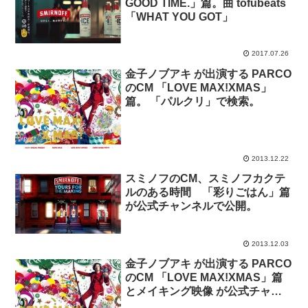
GOOD TIME.」篇。曲 tofubeats
「WHAT YOU GOT」
2017.07.26
金子ノブアキ が出演する PARCO
のCM 「LOVE MAX!XMAS」
篇。 「パルクリ」で検索。
2013.12.22
スミノフのCM、スミノフカクテ
ルのある時間 「彩りごはん」篇
が公式チャンネルで公開。
2013.12.03
金子ノブアキ が出演する PARCO
のCM 「LOVE MAX!XMAS」篇
とメイキング映像 が公式チャン
ネルで公開。