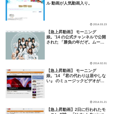
ル 動画が人気動画入り。
2014.03.23
【急上昇動画】 モーニング
娘。’14 の公式チャンネルで公開
された 「勝負の年だぞ。ムービ
ー」が人気動画入り。
2014.02.01
【急上昇動画】 モーニング
娘。’14 『君の代わりは居やしな
い』 のミュージックビデオが人
気動画に。
2014.01.21
【急上昇動画】2日に行われたモ