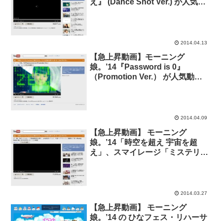
え』 (Dance Shot Ver.) が人気動
画入り。
2014.04.13
【急上昇動画】モーニング
娘。’14『Password is 0』
（Promotion Ver.） が人気動画
入り。
2014.04.09
【急上昇動画】 モーニング
娘。’14「時空を超え 宇宙を超
え」、スマイレージ「ミステリー
ナイト！」 のミュージックビデ
オが人気動画入り。
2014.03.27
【急上昇動画】 モーニング
娘。’14 の ひなフェス・リハーサ