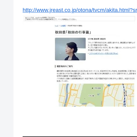
http://www.jreast.co.jp/otona/tvcm/akita.html?