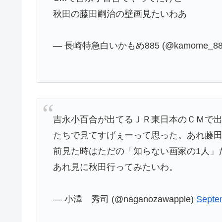
秋田の藤田嗣治の壁画見たいわあ
— 長崎特急白いかもめ885 (@kamome_88
吉永小百合が出てるＪＲ東日本のＣＭで
たちで見てすげぇーって思った。あれ藤
前見た時はただの「知らない画家の1人」
あれ見に秋田行ってみたいわ。
— 小澤 秀司 (@naganozawapple)
Septe