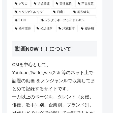
グリコ
浜辺美波
高畑充希
芦田愛菜
キリンビバレッジ
日産
桐谷健太
LION
ケンタッキーフライドチキン
橋本環奈
松坂桃李
JR東日本
櫻井翔
動画NOW！！について
CMを中心として、
Youtube,Twitter,wiki,2ch 等のネット上で
話題の動画 をノンジャンルで収集してま
とめて記録するサイトです。
一万以上のページを、タレント（女優、
俳優、歌手）別、企業別、ブランド別、
歴代などでタグで分類して一覧でまとめ