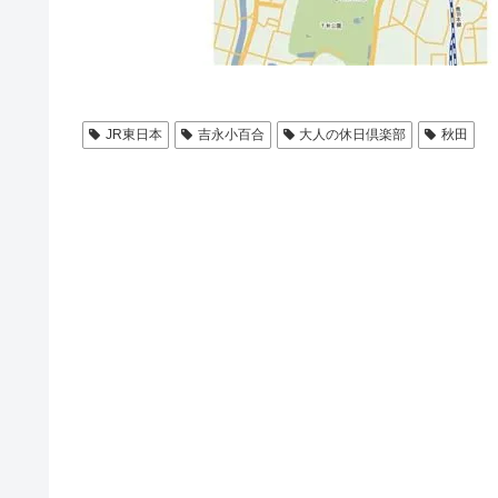
JR東日本
吉永小百合
大人の休日倶楽部
秋田