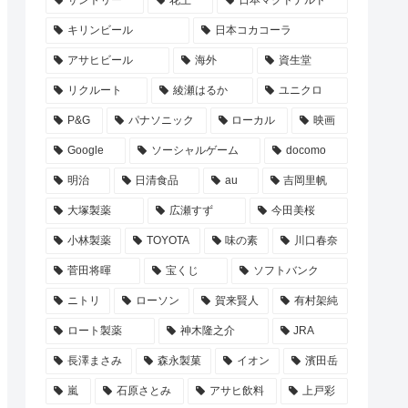
サントリー
花王
日本マクドナルド
キリンビール
日本コカコーラ
アサヒビール
海外
資生堂
リクルート
綾瀬はるか
ユニクロ
P&G
パナソニック
ローカル
映画
Google
ソーシャルゲーム
docomo
明治
日清食品
au
吉岡里帆
大塚製薬
広瀬すず
今田美桜
小林製薬
TOYOTA
味の素
川口春奈
菅田将暉
宝くじ
ソフトバンク
ニトリ
ローソン
賀来賢人
有村架純
ロート製薬
神木隆之介
JRA
長澤まさみ
森永製菓
イオン
濱田岳
嵐
石原さとみ
アサヒ飲料
上戸彩