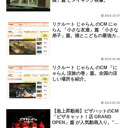
猫」篇 とメイキング映像。
2016.10.07
リクルート じゃらん のCM にゃ
らん 「小さな友達」篇 「小さな
弟子」篇。猫とこどもの最強カワ
イイコンビ。
2015.02.28
リクルート じゃらん のCM 「に
ゃらん 涼旅の巻」篇。全国の涼
しい場所を紹介。
2015.02.25
【急上昇動画】ピザハットのCM
「ピザキャット！店 GRAND
OPEN」篇 が人気動画入り。”猫