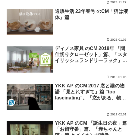
2023.11.27
通販生活 23年春号 のCM「猫は液
体」篇
2023.01.05
ディノス家具 のCM 2018年 「間
仕切りクローゼット」篇、「スタ
イリッシュランドリーラック」
篇、「頑丈すき間ワゴン」篇。
2018.01.05
YKK AP のCM 2017 窓と猫の物
語 「見とれすぎて」篇 “too
fascinating”。「窓がある、物語
が生まれる。」
2017.02.01
YKK AP のCM 「誕生日の夜」篇
「お留守番」篇、「赤ちゃんと