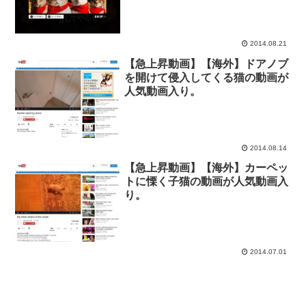
の手も借りたい”みなさまに、 お
いしいピザを一刻も早く届けるた
め ついにヤツらがやってきた
2014.08.21
【急上昇動画】【海外】ドアノブ
を開けて侵入してくる猫の動画が
人気動画入り。
2014.08.14
【急上昇動画】【海外】カーペッ
トに慄く子猫の動画が人気動画入
り。
2014.07.01