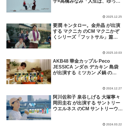
子×高橋みなみ「人生は、ゆっく
りおいしくなる。」対談
2025.12.25
要潤 キンタロー。金井晶 が出演
する マクニカ のCM マクニかぞ
くシリーズ「フットサル」篇
「帰り道」篇
2025.10.03
AKB48 華金カップル Peco
JESSICA ンダホ デカキン 島袋
が出演する ミツカン 〆鍋 の
CM「みんなのゆる～い時間」篇
2024.12.27
阿川佐和子 泉谷しげる 大塚寧々
岡田圭右 が出演する サントリー
ウエルネス のCM サントリーウエ
ルネスポイント 「私もはじめ
た！」篇
2024.03.22