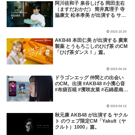
阿川佐和子 泉谷しげる 岡田圭右
（ますだおかだ） 筒井真理子 寺
脇康文 松本孝美 が出演する サン
トリーウエルネス のCM サントリ
ーウエルネスポイント 「ユーザ
2023.10.20
ーの声」篇。ナレーション 宮沢
りえ。
AKB48 本田仁美 が出演する 廣東
製薬 とうもろこしのひげ茶 のCM
「ひげ茶ダンス！」篇。
2023.04.24
ドラゴンエッグ 仲間との出会い
のCM。出演 #AKB48 #小濱心音
#布袋百椛 #濱咲友菜 #石綿星南 #
高岡薫 #山田杏華 #吉田華恋
2023.04.13
秋元康 AKB48 が出演する ヤクル
ト のウェブ限定CM「Yakult（ヤ
クルト）1000」篇。