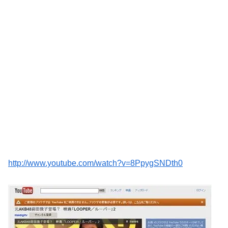
http://www.youtube.com/watch?v=8PpygSNDth0