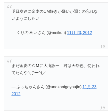
明日友達に金麦のCM好きか嫌いか聞くの忘れな
いようにしたい
— くりの めいさん (@meikuri)
11月 23, 2012
まだ金麦のＣＭに大滝詠一「君は天然色」使われ
てたんや＼(^ー^)／
— ふぅちゃんさん (@anokonigoyoujin)
11月 23,
2012