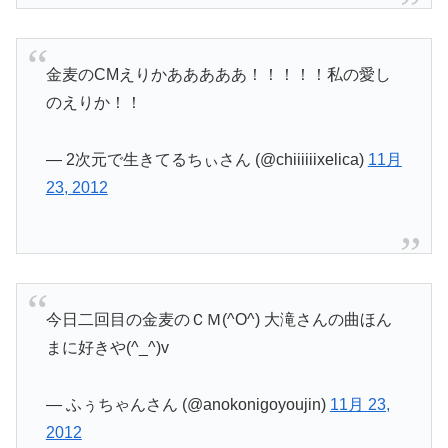
金麦のCMえりかあああああ！！！！！私の愛し
のえりか！！
— 2次元で生きてるちぃさん (@chiiiiiixelica)
11月
23, 2012
今日二回目の金麦のＣＭ(^O^) 大滝さんの曲ほん
まに好きや(^_^)v
— ふぅちゃんさん (@anokonigoyoujin)
11月 23,
2012