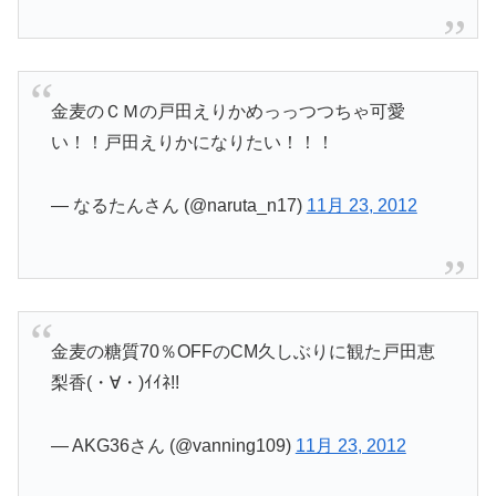
金麦のＣＭの戸田えりかめっっつつちゃ可愛
い！！戸田えりかになりたい！！！
— なるたんさん (@naruta_n17)
11月 23, 2012
金麦の糖質70％OFFのCM久しぶりに観た戸田恵
梨香(・∀・)ｲｲﾈ!!
— AKG36さん (@vanning109)
11月 23, 2012