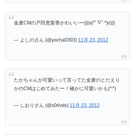
金麦CMの戸田恵梨香かわいいー(((o(*ﾟ▽ﾟ*)o)))
— よしのさん (@yocha0303)
11月 23, 2012
たかちゃんが可愛いって言ってた金麦のとだえり
かのCMはじめてみたー！確かに可愛いかも(^^)
— しおりさん (@s0rlvds)
11月 23, 2012