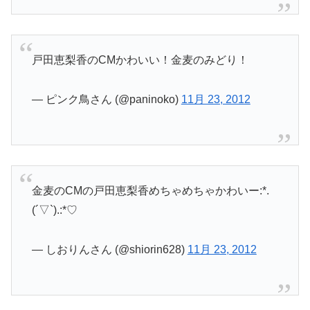
戸田恵梨香のCMかわいい！金麦のみどり！
— ピンク鳥さん (@paninoko)
11月 23, 2012
金麦のCMの戸田恵梨香めちゃめちゃかわいー:*.
(´▽`).:*♡
— しおりんさん (@shiorin628)
11月 23, 2012