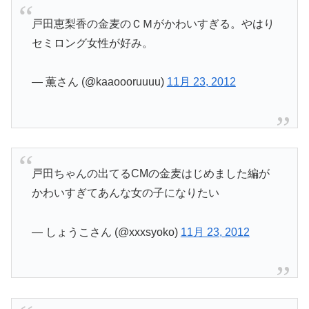
戸田恵梨香の金麦のＣＭがかわいすぎる。やはり
セミロング女性が好み。
— 薫さん (@kaaoooruuuu)
11月 23, 2012
戸田ちゃんの出てるCMの金麦はじめました編が
かわいすぎてあんな女の子になりたい
— しょうこさん (@xxxsyoko)
11月 23, 2012