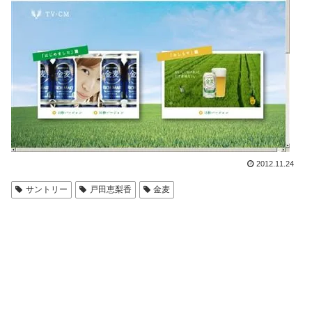
2012.11.24
サントリー
戸田恵梨香
金麦