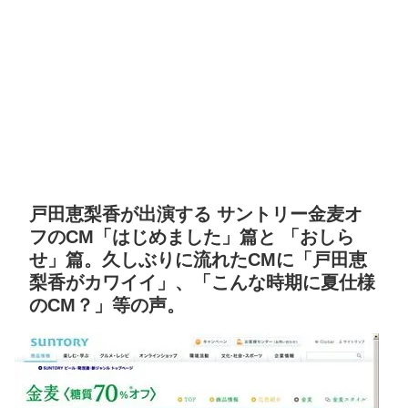
戸田恵梨香が出演する サントリー金麦オ
フのCM「はじめました」篇と 「おしら
せ」篇。久しぶりに流れたCMに「戸田恵
梨香がカワイイ」、「こんな時期に夏仕様
のCM？」等の声。