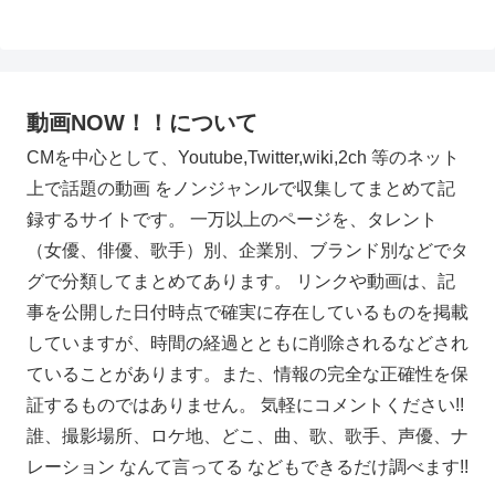
動画NOW！！について
CMを中心として、Youtube,Twitter,wiki,2ch 等のネット
上で話題の動画 をノンジャンルで収集してまとめて記
録するサイトです。 一万以上のページを、タレント
（女優、俳優、歌手）別、企業別、ブランド別などでタ
グで分類してまとめてあります。 リンクや動画は、記
事を公開した日付時点で確実に存在しているものを掲載
していますが、時間の経過とともに削除されるなどされ
ていることがあります。また、情報の完全な正確性を保
証するものではありません。 気軽にコメントください!!
誰、撮影場所、ロケ地、どこ、曲、歌、歌手、声優、ナ
レーション なんて言ってる などもできるだけ調べます!!