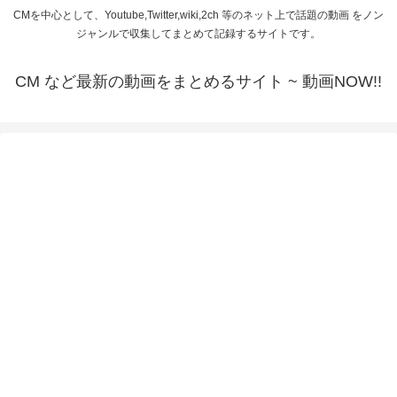
CMを中心として、Youtube,Twitter,wiki,2ch 等のネット上で話題の動画 をノン
ジャンルで収集してまとめて記録するサイトです。
CM など最新の動画をまとめるサイト ~ 動画NOW!!