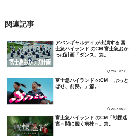
関連記事
アバンギャルディ が出演する 富
士急ハイランド のCM 富士急おか
っぱ計画「ダンス」篇。
2025.07.25
富士急ハイランド のCM 「ぶっと
ばせ、前髪。」篇。
2025.05.09
富士急ハイランド のCM「戦慄迷
宮～闇に蠢く病棟～」篇。