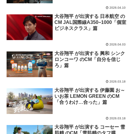
2026.04.10
大谷翔平 が出演する 日本航空 の
CM JAL国際線A350−1000「個室
ビジネスクラス」篇
2026.04.03
大谷翔平 が出演する 興和 シンク
ロンコーワ のCM「自分を信じ
ろ」篇
2026.03.18
大谷翔平 が出演する 伊藤園 お～
いお茶 LEMON GREEN のCM
「合うわけ…合った」篇
2026.03.18
大谷翔平 が出演する コーセー 雪
肌精 のCM「雪肌精のタフ膜