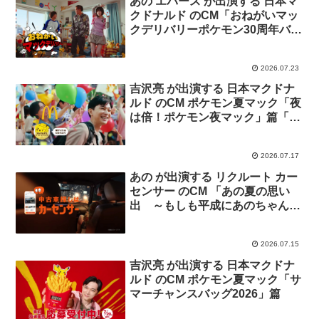
あの エバース が出演する 日本マ
クドナルド のCM「おねがいマッ
クデリバリーポケモン30周年バー
ガー」篇
2026.07.23
吉沢亮 が出演する 日本マクドナ
ルド のCM ポケモン夏マック「夜
は倍！ポケモン夜マック」篇「ポ
ケモン30周年バーガー登場」篇
2026.07.17
あの が出演する リクルート カー
センサー のCM 「あの夏の思い
出 ～もしも平成にあのちゃんと
ドライブデートしたら～」篇
2026.07.15
吉沢亮 が出演する 日本マクドナ
ルド のCM ポケモン夏マック「サ
マーチャンスバッグ2026」篇