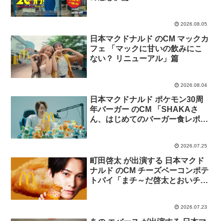
2026.08.05
日本マクドナルド のCM マックカ
フェ 「マックに甘いの飲みにこ
ない？ リニューアル」篇
2026.08.04
日本マクドナルド ポケモン30周
年バーガー のCM 「SHAKAさ
ん、はじめてのバーガー食レポ」
篇
2026.07.25
町田啓太 が出演する 日本マクド
ナルド のCM チーズベーコンポテ
トパイ「まチ～だ啓太とおいチ～
パイ」篇
2026.07.23