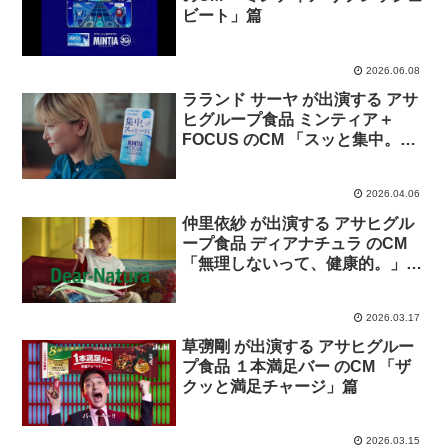
ビート」篇
2026.06.08
ラランド サーヤ が出演する アサ
ヒグループ食品 ミンティア＋
FOCUS のCM 「スッと集中。ず
っと集中。」篇
2026.04.06
仲里依紗 が出演する アサヒグル
ープ食品 ディアナチュラ のCM
「無理しないって、健康的。」
篇。
2026.03.17
草彅剛 が出演する アサヒグルー
プ食品 １本満足バー のCM 「ザ
クッと満足チャージ」篇
2026.03.15