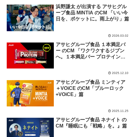
浜野謙太 が出演する アサヒグル
ープ食品 MINTIA のCM 「いい今
日を、ポケットに。雨上がり」篇
2026.03.02
アサヒグループ食品 １本満足バ
ー のCM 「ワクワクするジブン
へ。１本満足バー プロテインシ
リーズ」篇
2025.12.10
アサヒグループ食品 ミンティア
＋VOiCE のCM「ブルーロック
+VOiCE」篇
2025.11.25
アサヒグループ食品 ネナイト の
CM『睡眠にも「戦略」を。』篇