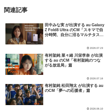
関連記事
田中みな実 が出演する au Galaxy
Z Fold8 Ultra のCM「スキマで自
分時間、自分に沼るマルチタス
ク」篇「スキマで自分時間、自分
に沼る4：3」篇
2026.07.23
有村架純 菜々緒 川栄李奈 が出演
する au のCM「有村架純のつな
がる放送局」篇
2026.07.16
有村架純 松田翔太 が出演する au
のCM「夢への応援者」篇
2026.06.10