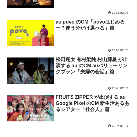
験）」篇
2026.02.26
au povo のCM「povoはじめる
ー？使う分だけ選べる」篇
2026.02.05
松田翔太 有村架純 村山輝星 が出
演する au のCM auバリューリン
クプラン「夫婦の会話」篇
2026.02.04
FRUITS ZIPPER が出演する au
Google Pixel のCM 新生活あるあ
るシアター「社会人」篇
2026.01.31