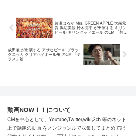
綾瀬はるか Mrs. GREEN APPLE 大森元
貴 浜辺美波 鈴木亮平 が出演する キリン
ビール キリングッドエール のCM 「想い
がつまったビール」篇「大合唱」篇
成田凌 が出演する アサヒビール ブラッ
クニッカ クリアハイボール缶 のCM 「テ
ラス」篇
動画NOW！！について
CMを中心として、Youtube,Twitter,wiki,2ch 等のネット
上で話題の動画 をノンジャンルで収集してまとめて記