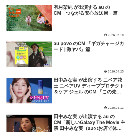
有村架純 が出演する au の
CM「つながる安心放送局」篇
2026.05.18
au povo のCM 「ギガチャージカ
ード | 激ヤバ」篇
2026.04.25
田中みな実 が出演する ニベア花
王 ニベアUV ディーププロテクト
＆ケア ジェル のCM 「この先の
肌も美しく」篇
2026.03.11
田中みな実 が出演する au の
CM「新しいGalaxy The Movie 主
演 田中みな実（auのお店で体