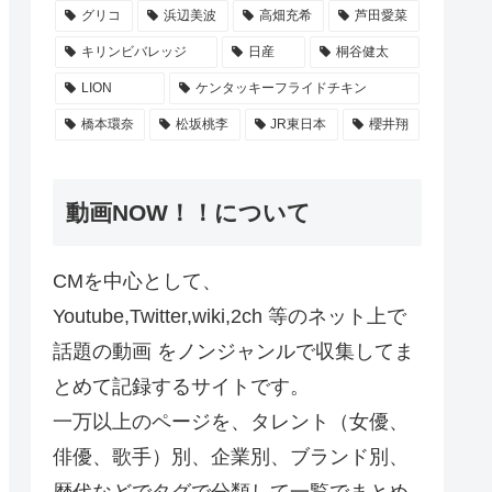
グリコ
浜辺美波
高畑充希
芦田愛菜
キリンビバレッジ
日産
桐谷健太
LION
ケンタッキーフライドチキン
橋本環奈
松坂桃李
JR東日本
櫻井翔
動画NOW！！について
CMを中心として、
Youtube,Twitter,wiki,2ch 等のネット上で
話題の動画 をノンジャンルで収集してま
とめて記録するサイトです。
一万以上のページを、タレント（女優、
俳優、歌手）別、企業別、ブランド別、
歴代などでタグで分類して一覧でまとめ