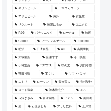
サントリー
花王
日本マクドナルド
キリンビール
日本コカコーラ
アサヒビール
海外
資生堂
リクルート
綾瀬はるか
ユニクロ
P&G
パナソニック
ローカル
映画
Google
ソーシャルゲーム
docomo
明治
日清食品
au
吉岡里帆
大塚製薬
広瀬すず
今田美桜
小林製薬
TOYOTA
味の素
川口春奈
菅田将暉
宝くじ
ソフトバンク
ニトリ
ローソン
賀来賢人
有村架純
ロート製薬
神木隆之介
JRA
長澤まさみ
森永製菓
イオン
濱田岳
嵐
石原さとみ
アサヒ飲料
上戸彩