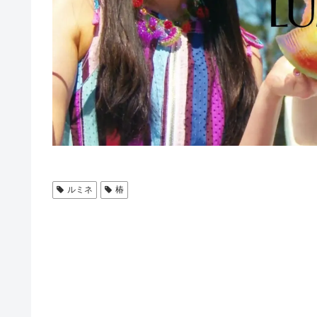
ルミネ
椿