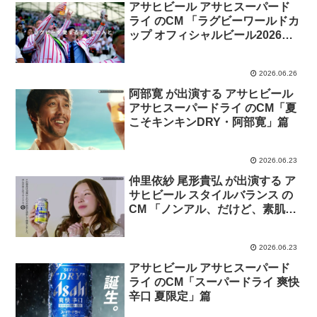
アサヒビール アサヒスーパード
ライ のCM 「ラグビーワールドカ
ップ オフィシャルビール2026
年」篇
2026.06.26
阿部寛 が出演する アサヒビール
アサヒスーパードライ のCM「夏
こそキンキンDRY・阿部寛」篇
2026.06.23
仲里依紗 尾形貴弘 が出演する ア
サヒビール スタイルバランス の
CM 「ノンアル、だけど、素肌サ
ポートも」篇「ノンアル、だけ
ど、睡眠サポートも」篇「ノンア
2026.06.23
ル、だけど、食生活サポートも」
篇
アサヒビール アサヒスーパード
ライ のCM「スーパードライ 爽快
辛口 夏限定」篇