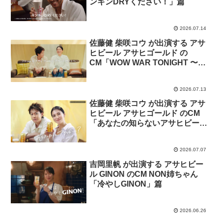
ンキンDRYください！」篇
2026.07.14
佐藤健 柴咲コウ が出演する アサ
ヒビール アサヒゴールド の
CM「WOW WAR TONIGHT 〜時
には起こせよムーヴメント〜」
TAKERU SATOH × KO
2026.07.13
SHIBASAKI篇
佐藤健 柴咲コウ が出演する アサ
ヒビール アサヒゴールド のCM
「あなたの知らないアサヒビー
ル？」篇
2026.07.07
吉岡里帆 が出演する アサヒビー
ル GINON のCM NON姉ちゃん
「冷やしGINON」篇
2026.06.26