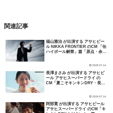
関連記事
福山雅治 が出演する アサヒビー
ル NIKKA FRONTIER のCM 「缶
ハイボール解禁」篇「原点・余市
のモルト」篇「ブランドストーリ
ー」篇
2026.07.14
長澤まさみ が出演する アサヒビ
ール アサヒスーパードライ の
CM「夏こそキンキンDRY・長澤
まさみ」篇
2026.07.14
阿部寛 が出演する アサヒビール
アサヒスーパードライ のCM「キ