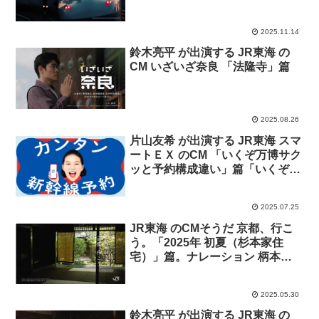
2025.11.14
鈴木亮平 が出演する JR東海 の
CM いざいざ奈良 「法隆寺」篇
2025.08.26
片山友希 が出演する JR東海 スマ
ートＥＸ のCM 「いくぞ万博サク
ッと予約構成違い」篇「いくぞ万
博予約変更」篇「いくぞ万博サク
ッと予約」篇
2025.07.25
JR東海 のCMそうだ 京都、行こ
う。「2025年 初夏（杉本家住
宅）」篇。ナレーション 柄本
佑。
2025.05.30
鈴木亮平 が出演する JR東海 の