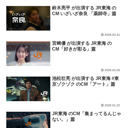
鈴木亮平 が出演する JR東海 の
CM いざいざ奈良 「薬師寺」篇
2026.03.31
宮﨑優 が出演する JR東海 の
CM「好きが彩る」篇
2026.03.05
池松壮亮 が出演する JR東海 #東
京ゾクゾク のCM「アート」篇
2026.01.22
JR東海 のCM「集まってるんじゃ
ない。」篇