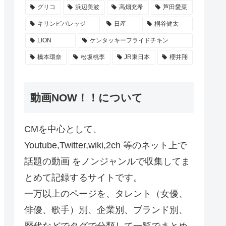
グリコ
浜辺美波
高畑充希
芦田愛菜
キリンビバレッジ
日産
桐谷健太
LION
ケンタッキーフライドチキン
橋本環奈
松坂桃李
JR東日本
櫻井翔
動画NOW！！について
CMを中心として、
Youtube,Twitter,wiki,2ch 等のネット上で
話題の動画 をノンジャンルで収集してま
とめて記録するサイトです。
一万以上のページを、タレント（女優、
俳優、歌手）別、企業別、ブランド別、
歴代などでタグで分類して一覧でまとめ