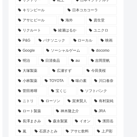
サントリー
花王
日本マクドナルド
キリンビール
日本コカコーラ
アサヒビール
海外
資生堂
リクルート
綾瀬はるか
ユニクロ
P&G
パナソニック
ローカル
映画
Google
ソーシャルゲーム
docomo
明治
日清食品
au
吉岡里帆
大塚製薬
広瀬すず
今田美桜
小林製薬
TOYOTA
味の素
川口春奈
菅田将暉
宝くじ
ソフトバンク
ニトリ
ローソン
賀来賢人
有村架純
ロート製薬
神木隆之介
JRA
長澤まさみ
森永製菓
イオン
濱田岳
嵐
石原さとみ
アサヒ飲料
上戸彩