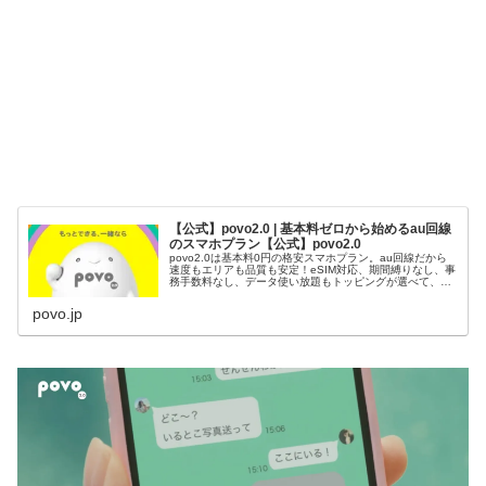
【公式】povo2.0 | 基本料ゼロから始めるau回線
のスマホプラン【公式】povo2.0
povo2.0は基本料0円の格安スマホプラン。au回線だから
速度もエリアも品質も安定！eSIM対応、期間縛りなし、事
務手数料なし、データ使い放題もトッピングが選べて、5G
にも対応！乗り換えにおススメ！
povo.jp