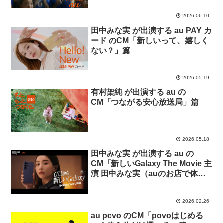
2026.06.10
田中みな実 が出演する au PAY カ
ード のCM「新しいって、嬉しく
ない？」篇
2026.05.19
有村架純 が出演する au の
CM「つながる安心放送局」篇
2026.05.18
田中みな実 が出演する au の
CM「新しいGalaxy The Movie 主
演 田中みな実（auのお店で体
験）」篇
2026.02.26
au povo のCM「povoはじめる