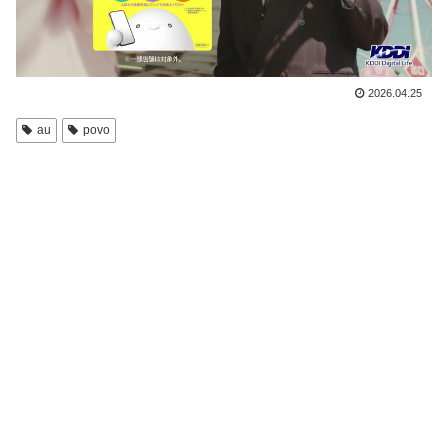
2026.04.25
au
povo