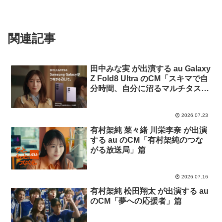
関連記事
田中みな実 が出演する au Galaxy
Z Fold8 Ultra のCM「スキマで自
分時間、自分に沼るマルチタス
ク」篇「スキマで自分時間、自分
に沼る4：3」篇
2026.07.23
有村架純 菜々緒 川栄李奈 が出演
する au のCM「有村架純のつな
がる放送局」篇
2026.07.16
有村架純 松田翔太 が出演する au
のCM「夢への応援者」篇