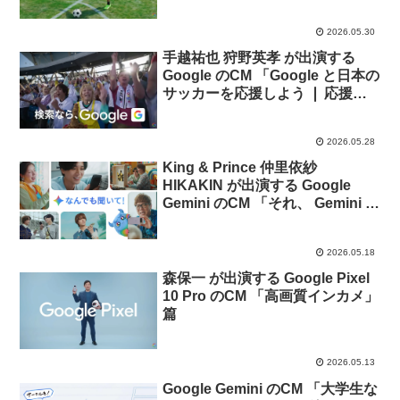
2026.05.30
手越祐也 狩野英孝 が出演する
Google のCM 「Google と日本の
サッカーを応援しよう ❘ 応援メ
シ」篇
2026.05.28
King & Prince 仲里依紗
HIKAKIN が出演する Google
Gemini のCM 「それ、 Gemini に
聞いた？」篇
2026.05.18
森保一 が出演する Google Pixel
10 Pro のCM 「高画質インカメ」
篇
2026.05.13
Google Gemini のCM 「大学生な