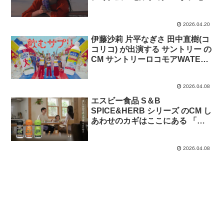
子ちゃん・プレミアムな時間「ま
る子」篇「たまえ」篇「花輪」篇
2026.04.20
伊藤沙莉 片平なぎさ 田中直樹(コ
コリコ) が出演する サントリー の
CM サントリーロコモアWATER
セサミン1000「飲むサプリ誕
生」篇
2026.04.08
エスビー食品 S＆B
SPICE&HERB シリーズ のCM し
あわせのカギはここにある 「パ
セリ」篇「シナモン」篇「ブラッ
クペッパー」篇
2026.04.08