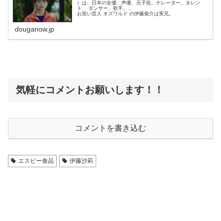
）は、日本の女優、声優、元子役。ナレーター、タレン
ト、 ダンサー、歌手。
お笑い芸人 オズワルド の伊藤俊介は実兄。
douganow.jp
気軽にコメントお願いします！！
コメントを書き込む
エスビー食品
伊藤沙莉