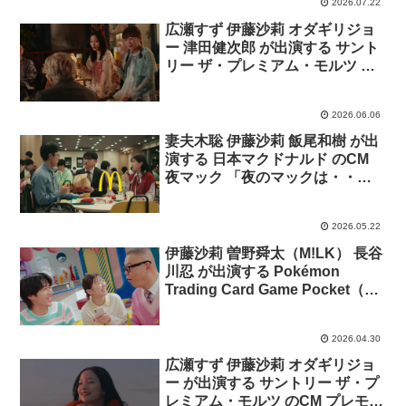
2026.07.22
広瀬すず 伊藤沙莉 オダギリジョ
ー 津田健次郎 が出演する サント
リー ザ・プレミアム・モルツ の
CM「プレモル子ちゃん・天体観
測」篇
2026.06.06
妻夫木聡 伊藤沙莉 飯尾和樹 が出
演する 日本マクドナルド のCM
夜マック 「夜のマックは・・・
真っ赤」篇
2026.05.22
伊藤沙莉 曽野舜太（M!LK） 長谷
川忍 が出演する Pokémon
Trading Card Game Pocket（ポ
ケポケ） のCM「それ、あるぜ」
篇
2026.04.30
広瀬すず 伊藤沙莉 オダギリジョ
ー が出演する サントリー ザ・プ
レミアム・モルツ のCM プレモル